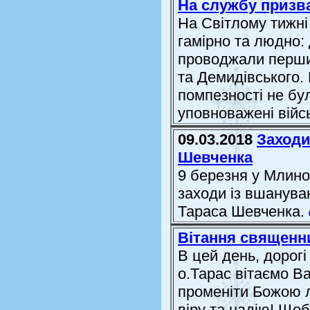
На службу призв
На Світлому тижні
гамірно та людно: 
проводжали перших
та Демидівського.
помпезності не бу
уповноважені війс
09.03.2018
Заходи
Шевченка
9 березня у Млинові
заходи із вшануван
Тараса Шевченка.
Вітання священн
В цей день, дорогі
о.Тарас вітаємо В
променіти Божою 
віру та надію! Що