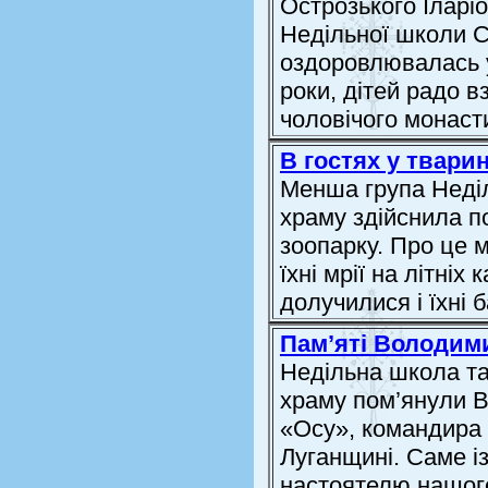
Острозького Іларі
Недільної школи С
оздоровлювалась у
роки, дітей радо в
чоловічого монасти
В гостях у твари
Менша група Неді
храму здійснила п
зоопарку. Про це 
їхні мрії на літніх
долучилися і їхні 
Пам’яті Володим
Недільна школа т
храму пом’янули В
«Осу», командира 
Луганщині. Саме і
настоятелю нашого