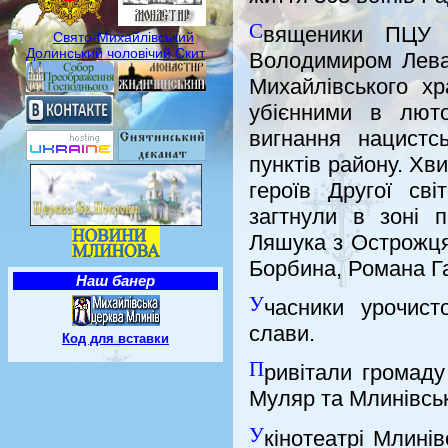
С
вященики ПЦУ 
Володимиром Леван
Михайлівського х
убієнними в люто
вигнання нацистс
пунктів району. Х
героїв Другої сві
загтнули в зоні 
Ляшука з Острожця
Борбина, Романа Га
Наш банер
У
часники урочист
слави.
Код для вставки
П
ривітали громад
Муляр та Млинівсь
У
кінотеатрі Млин