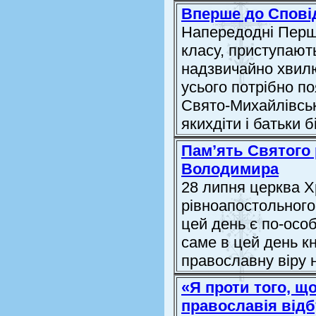
Вперше до Спові
Напередодні Першо
класу, приступають
надзвичайно хвилюю
усього потрібно по
Свято-Михайлівськ
якихдіти і батьки б
Пам’ять Святого 
Володимира
28 липня церква Х
рівноапостольного
цей день є по-осо
саме в цей день к
православну віру 
«Я проти того, щ
православія від