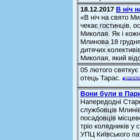
18.12.2017
В ніч 
«В ніч на свято М
чекає гостинців, о
Миколая. Як і кож
Млинова 18 грудня
дитячих колективів
Миколая, який відс
05 лютого святкує
отець Тарас.
Вони були в Пари
Напередодні Старо
службовців Млинів
посадовців місцев
тріо колядників у 
УПЦ Київського па