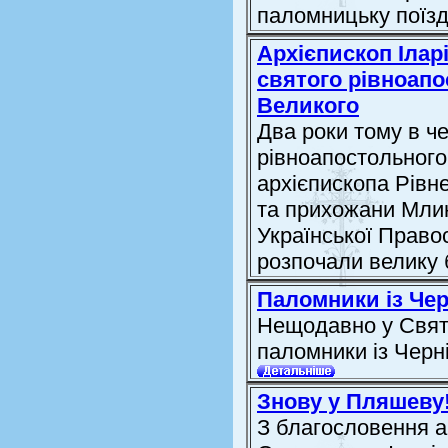
паломницьку поїзд
Архієпископ Ілар
святого рівноап
Великого
Два роки тому в ч
рівноапостольного
архієпископа Рівне
та прихожани Млин
Української Право
розпочали велику б
Паломники із Чер
Нещодавно у Свят
паломники із Черні
Знову у Пляшеву
З благословення а