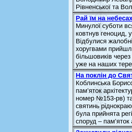
Рівненської та Вол
Рай їм на небесах
Минулої суботи вс
ковтнув геноцид, 
Відбулися жалобні
хоругвами прийшла
більшовиків через 
уже на наших тер
На поклін до Свя
Коблинська Борисо
пам’яток архітект
номер №153-рв) та
святинь ріднокраю
була прийнята рег
споруд – пам’яток а