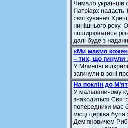
Чимало українців 
Патріарх надасть 
святкування Хреще
нинішнього року. О
поширюватися різн
далі буде з наданн
«Ми маємо кожен 
– тих, що гинули 
У Млинові відкрил
загинули в зоні пр
На поклін до М'ят
У мальовничому ку
знаходиться Свято
попередники має б
місці церква була
Дем'яновичем Риб