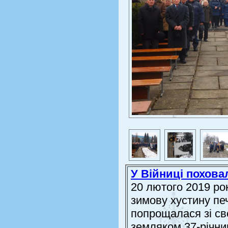
У Війниці похова
20 лютого 2019 ро
зимову хустину пе
попрощалася зі св
земляком 37-річни