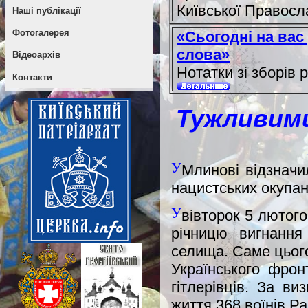
Київської Правосл
Наші публікації
Фотогалерея
«Сьогодні на вас
слова»
Відеоархів
Нотатки зі зборів 
Контакти
Тужливими
У
Млинові відзначи
нацистських окупан
У
вівторок 5 лютого
річницю вигнання 
селища. Саме цього
Українського фрон
гітлерівців. За в
життя 368 воїнів Ра