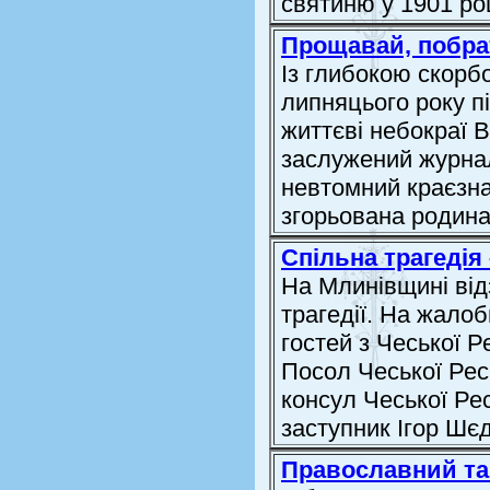
святиню у 1901 році
Прощавай, побр
Із глибокою скорб
липняцього року п
життєві небокраї В
заслужений журнал
невтомний краєзн
згорьована родина,
Спільна трагедія
На Млинівщині від
трагедії. На жалоб
гостей з Чеської Р
Посол Чеської Рес
консул Чеської Ре
заступник Ігор Шєдо
Православний та