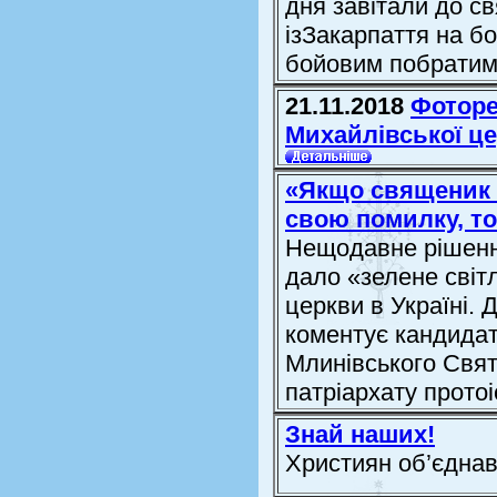
дня завітали до с
ізЗакарпаття на бо
бойовим побратимо
21.11.2018
Фоторе
Михайлівської ц
«Якщо священик б
свою помилку, то
Нещодавне рішенн
дало «зелене світ
церкви в Україні. 
коментує кандидат
Млинівського Свят
патріархату протоі
Знай наших!
Християн об’єдна