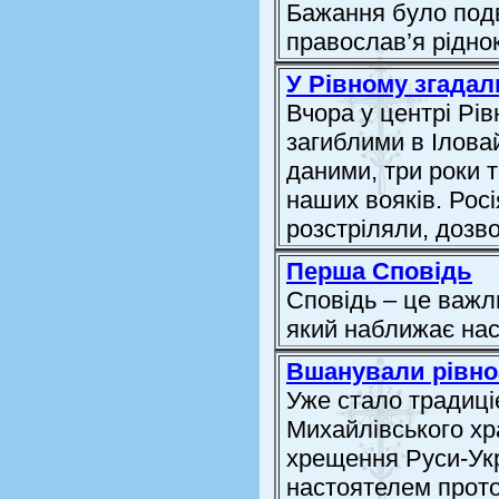
Бажання було подв
православ’я ріднок
У Рівному згадал
Вчора у центрі Рі
загиблими в Ілова
даними, три роки т
наших вояків. Росі
розстріляли, доз
Перша Сповідь
Сповідь – це важл
який наближає нас
Вшанували рівно
Уже стало традиці
Михайлівського хр
хрещення Руси-Укра
настоятелем прот