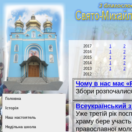
2017
1
2
2016
1
2
2015
1
2
2014
1
2
2013
1
2
2012
Чому в нас має «
Збори розпочалис
Головна
Всеукраїнський з
Історія
Уже третій рік по
Наш настоятель
храму бере участь 
Недільна школа
православної молод