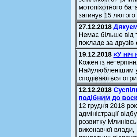
мотопіхотного бат
загинув 15 лютого ц
27.12.2018
Дякуєм
Немає більше від 
покладе за друзів с
19.12.2018
«У ніч
Кожен із нетерпінн
Найулюбленішим у 
сподіваються отри
12.12.2018
Суспіл
подібним до воск
12 грудня 2018 ро
адміністрації від
розвитку Млинівськ
виконавчої влади,