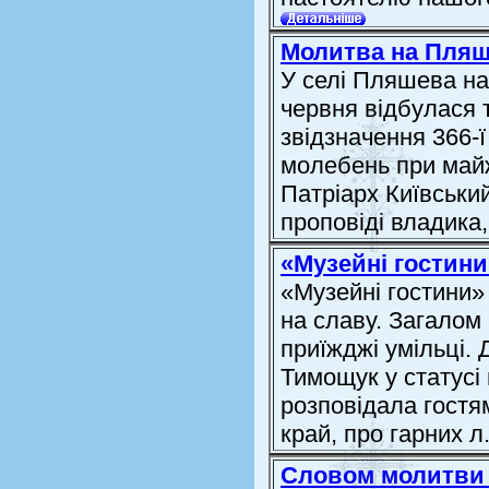
Молитва на Пляш
У селі Пляшева на
червня відбулася т
звідзначення 366-ї
молебень при майж
Патріарх Київський
проповіді владика, 
«Музейні гостини
«Музейні гостини»
на славу. Загалом 
приїжджі умільці.
Тимощук у статусі
розповідала гостя
край, про гарних л.
Словом молитви 