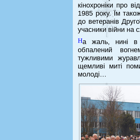
кінохроніки про в
1985 року. Їм тако
до ветеранів Друго
учасники війни на с
Н
а жаль, нині в
обпалений вогне
тужливими журавл
щемливі миті поми
молоді…