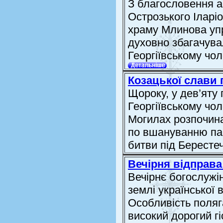
З благословення а
Острозького Іларі
храму Млинова уп
духовно збагачува
Георгіївському чо
Козацької слави 
Щороку, у дев’яту 
Георгіївському чо
Могилах розпочина
по вшануванню пам'
битви під Бересте
Вечірня відправ
Вечірнє богослужін
землі української
Особливість поляг
високий дорогий г