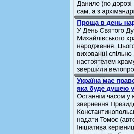
Данило (по дорозі 
сам, а з архімандри
Проща в день на
У День Святого Ду
Михайлівського хр
народження. Цього
вихованці спільно 
настоятелем храм
звершили велопрощу
Україна має прав
яка буде душею у
Останнім часом у 
звернення Президе
Константинопольсь
надати Томос (авт
Ініціатива керівн