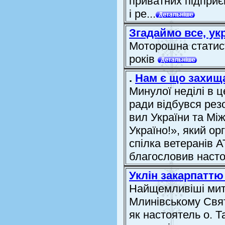
приватних підприєм
і ре...
Згадаймо все, укр
Моторошна статис
років
.
Нам є що захищ
Минулої неділі в 
ради відбувся рез
вил України та Між
Україно!», який о
спілка ветеранів А
благословив настоя
Уклін закарпаттю
Найщемливіші миті
Млинівському Свят
як настоятель о. Т