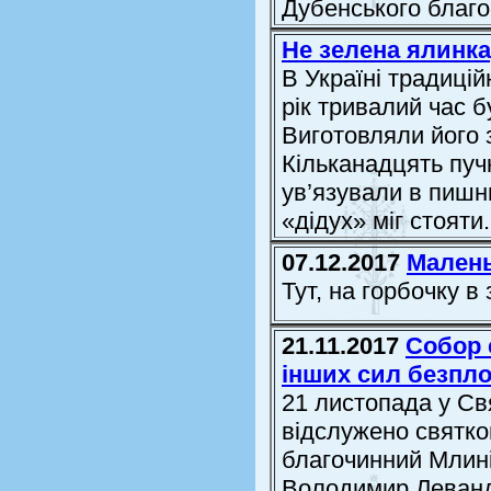
Дубенського благоч
Не зелена ялинка,
В Україні традиці
рік тривалий час б
Виготовляли його 
Кільканадцять пуч
ув’язували в пишн
«дідух» міг стояти
07.12.2017
Малень
Тут, на горбочку в
21.11.2017
Собор 
інших сил безпл
21 листопада у Св
відслужено святко
благочинний Млин
Володимир Левандо