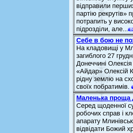
відправили перших
партію рекрутів» 
потрапить у високо
підрозділи, але...
Себе в бою не п
На кладовищі у Мл
загиблого 27 груд
Донеччині Олексія
«Айдар» Олексій 
рідну землю на схо
своїх побратимів.
Маленька проща д
Серед щоденної су
робочих справ і кл
апарату Млинівськ
відвідати Божий хр