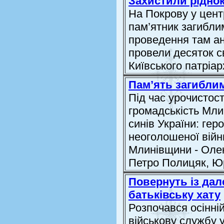
Захистили ріднок
На Покрову у цен
пам’ятник загибли
проведення там ан
провели десяток с
Київського патріа
Пам’ять загиблим
Під час урочистос
громадськість Мл
синів України: гер
неоголошеної війни
Млинівщини - Олек
Петро Полицяк, Юр
Повернуть із дал
батьківську хату
Розпочався осінні
військову службу у