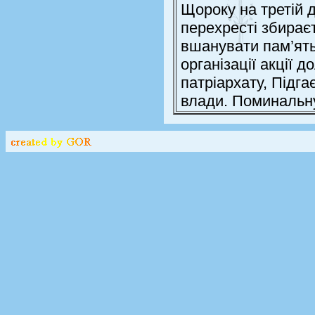
Щороку на третій 
перехресті збирає
вшанувати пам’ять
організації акції 
патріархату, Підга
влади. Поминальну