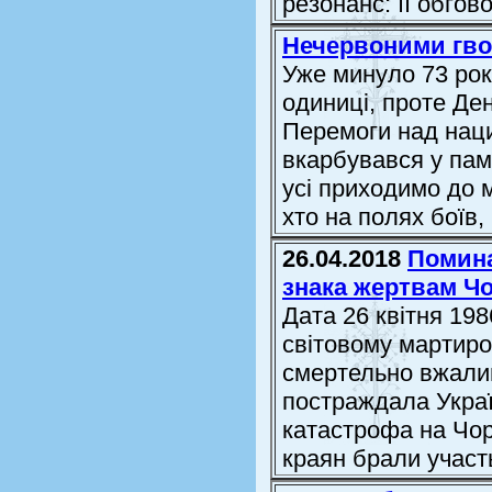
резонанс: її обгово.
Нечервоними гво
Уже минуло 73 рок
одиниці, проте Де
Перемоги над нацис
вкарбувався у пам
усі приходимо до м
хто на полях боїв, 
26.04.2018
Помина
знака жертвам Ч
Дата 26 квітня 198
світовому мартиро
смертельно вжалив
постраждала Украї
катастрофа на Чор
краян брали участь 