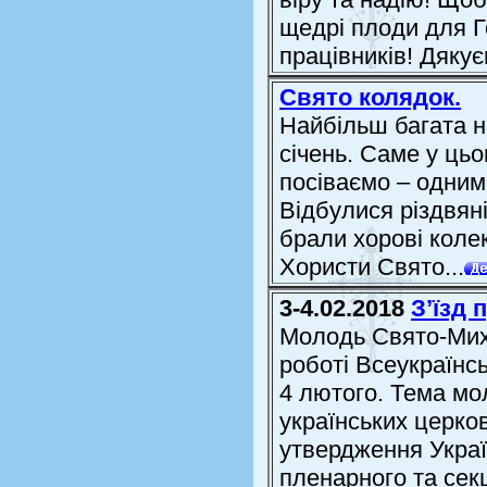
щедрі плоди для Г
працівників! Дякуєм
Свято колядок.
Найбільш багата н
січень. Саме у ць
посіваємо – одним
Відбулися різдвяні
брали хорові коле
Хористи Свято...
3-4.02.2018
З’їзд 
Молодь Свято-Миха
роботі Всеукраїнсь
4 лютого. Тема мо
українських церков
утвердження Украї
пленарного та секц