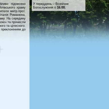
У переддень – Всенічне
бливо піднесено
Богослужіння о
16.00.
йлівського храму
ятеля митр.прот.
італія Романюка,
аму. На середину
ькою» та пронесли
ого та цілесного.
 преклонінням до