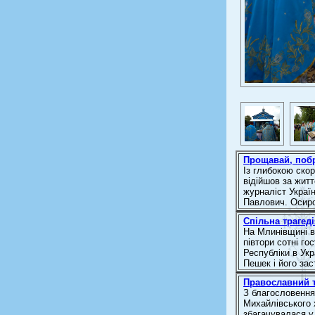
Прощавай, по
Із глибокою ско
відійшов за жит
журналіст Украї
Павлович. Осирот
Спільна трагед
На Млинівщині в
півтори сотні го
Республіки в Ук
Пешек і його зас
Православний т
З благословення
Михайлівського 
збагачувалася у