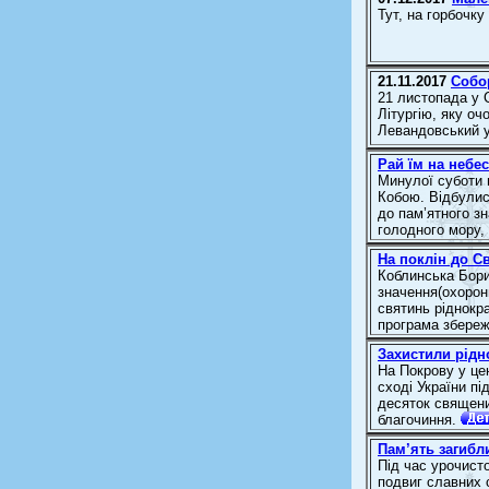
Тут, на горбочку
21.11.2017
Собор
21 листопада у 
Літургію, яку о
Левандовський у
Рай їм на небес
Минулої суботи 
Кобою. Відбулис
до пам’ятного зн
голодного мору,
На поклін до Св
Коблинська Бори
значення(охорон
святинь ріднокр
програма збереже
Захистили рідно
На Покрову у це
сході України п
десяток священи
благочиння.
Пам’ять загибл
Під час урочист
подвиг славних с