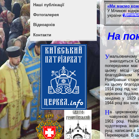
Наші публікації
«Ми маємо кожен
У Млинові відкри
Фотогалерея
україни
Відеоархів
На по
Контакти
У
мальовничому 
знаходиться Св
попередники має 
цьому місці це
благодійником 
Розібравши старе
на цьому благода
1914 році під час
церковна будівля
зведено у 1929 р
1944 році він зно
Н
а церковному 
чавунною плит
1901 році. Найб
чудотворна ікон
руці, написана в 
Перевередів. В ць