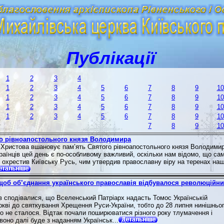
Публікації
1
2
3
4
1
2
3
4
5
6
7
8
9
10
1
2
3
4
5
6
7
8
9
10
1
2
3
4
5
6
7
8
9
10
1
2
3
4
5
6
7
8
9
10
7
8
9
10
о рівноапостольного князя Володимира
 Христова вшановує пам’ять Святого рівноапостольного князя Володимир
раїнців цей день є по-особливому важливий, оскільки нам відомо, що са
ь охрестив Київську Русь, чим утвердив православну віру на теренах наш
 щоб об’єднання українського православія відбувалося революційн
в сподівалися, що Вселенський Патріарх надасть Томос Українській
ркві до святкування Хрещення Руси-України, тобто до 28 липня нинішньо
го не сталося. Відтак почали поширюватися різного року тлумачення і
воно далі буде з наданням Українськ...