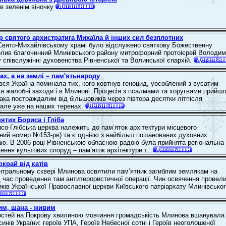
 в зеленім віночку
 святого архистратига Михаїла й інших сил безплотних
Свято-Михайлівському храмі було відслужено святкову Божественну
чолив благочинний Млинівського району митрофорний протоієрей Володи
 співслужінні духовенства Рівненської та Волинської єпархій.
ах, а на землі – пам'ятьнароду
вся Україна поминала тих, кого ковтнув геноцид, уособлений з вусатим
я жалобні заходи і в Млинові. Процесія з псалмами та хоругвами прийш
ака постраждалим від більшовиків через півтора десятки літпісля
 але уже на наших теренах.
ятих Бориса і Гліба
со-Глібська церква належить до пам’яток архітектури місцевого
ний номер №153-рв) та є однією з найбільш пошанованих духовних
аю. В 2006 році Рівненською обласною радою була прийнята регіональна
ння культових споруд – пам’яток архітектури т...
край від катів
нтральному сквері Млинова освятили пам’ятник загиблим землякам на
ід час проведення там антитерористичної операції. Чин освячення провел
ків Української Православної церкви Київського патріархату Млинівсько
им, шана - живим
остей на Покрову хвилиною мовчання громадськість Млинова вшанувала
инів України: героїв УПА, Героїв Небесної сотні і Героїв неоголошеної