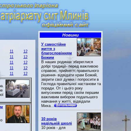
Новини
У самостійне
життя з
11
12
благословінням
11
12
Божим
В наших родинах збереглися
11
12
добрі традиції- перед важливою
11
12
справою, прийнятті правильного
11
12
рішення- відвідати храм Божий,
звірити свої думки і попросити в
Господа правильної настанови та
а.
поради. От і цього року
ме
випускники перед своїм першим
ої
важливим вибором подальшого
навчання у житті, відвідали
Миха...
им
10 років
го
недільній школі
10 років - для