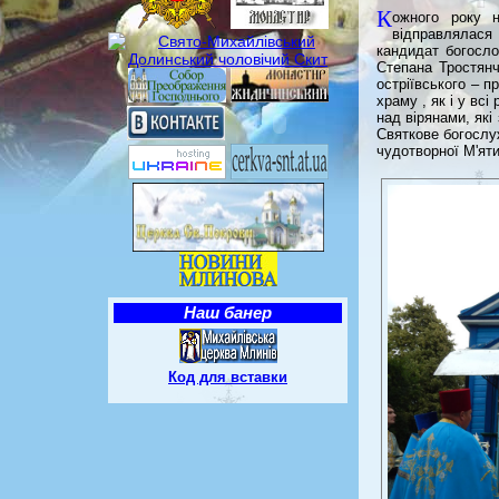
К
ожного року н
відправлялася 
кандидат богосло
Степана Тростянч
остріївського – 
храму , як і у вс
над вірянами, які
Святкове богослу
чудотворної М'яти
Наш банер
Код для вставки