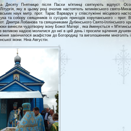
а Десяту П»ятницю після Пасхи м'ятинці святкують відпуст. Осо
Літургія, яку в цьому році очолив настоятель млинівського свято-Миха
вських наук митр. прот. Тарас Варварук у співслужінні місцевого насто
ука та собору священиків із сусідніх приходів хорупанського – прот. В
прот. Дмитра Лобанова та священиками Дубенського Свято-Іллінського хр
і роки винесли чудотворну ікону Божої Матері , яка йменується « М'ятинс
 з великою надією молилися до неї в цей день і просили зцілення душевн
жіння закінчилося акафістом до Богородиці та виголошенням многоліть і
нської ікони. Ніна Августін.