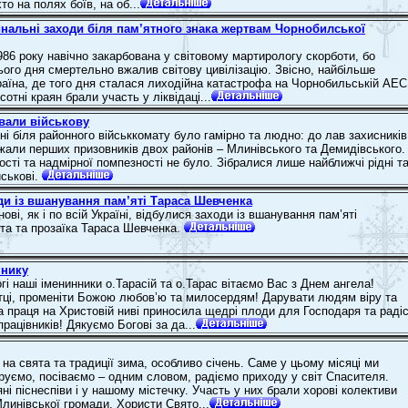
то на полях боїв, на об...
нальні заходи біля пам’ятного знака жертвам Чорнобилської
986 року навічно закарбована у світовому мартирологу скорботи, бо
ього дня смертельно вжалив світову цивілізацію. Звісно, найбільше
аїна, де того дня сталася лиходійна катастрофа на Чорнобильській АЕС
сотні краян брали участь у ліквідаці...
вали військову
ні біля районного військкомату було гамірно та людно: до лав захисників
жали перших призовників двох районів – Млинівського та Демидівського.
сті та надмірної помпезності не було. Зібралися лише найближчі рідні т
йськові.
ди із вшанування пам’яті Тараса Шевченка
ові, як і по всій Україні, відбулися заходи із вшанування пам’яті
ета та прозаїка Тараса Шевченка.
ннику
гі наші іменинники о.Тарасій та о.Тарас вітаємо Вас з Днем ангела!
ці, променіти Божою любов’ю та милосердям! Дарувати людям віру та
 праця на Христовій ниві приносила щедрі плоди для Господаря та раді
працівників! Дякуємо Богові за да...
на свята та традиції зима, особливо січень. Саме у цьому місяці ми
уємо, посіваємо – одним словом, радіємо приходу у світ Спасителя.
ні піснеспіви і у нашому містечку. Участь у них брали хорові колективи
Млинівської громади. Хористи Свято...