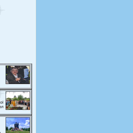
ої
ел
а