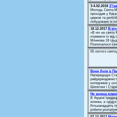
3-4.02.2018
З’їз
Молодь Свято-Ми
проходив у Києв
церков та релігі
побудовано із пл
18.12.2017
В ні
«В ніч на свято
отримати їх від 
Млинова 18 груд
Розпочалося свят
05 лютого святк
Вони були в Па
Напередодні Ста
райдержадміністр
колядників у скл
Шепетині і Старі
Не зелена ялинк
В Україні тради
ялинка, а «дідух
Кільканадцять п
робили розгалуж
07.12.2017
Мале