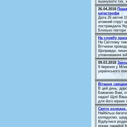
вшанувати тих, х
26.04.2018
Поми
катастрофи
Дата 26 квітня 1
атомний спрут ц
постраждала Укр
Близько півтори 
На службу приз
На Світлому тиж
Вітчизни провод
Щоправда, пишно
уповноважені ві
09.03.2018
Захо
9 березня у Млин
українського по
Вітання свяще
В цей день, доро
Бажаємо Вам, от
надію! Щоб Ваша
для його вірних 
Свято колядок.
Найбільш багата 
колядуємо, щедр
Відбулися різдвя
різних парафій 