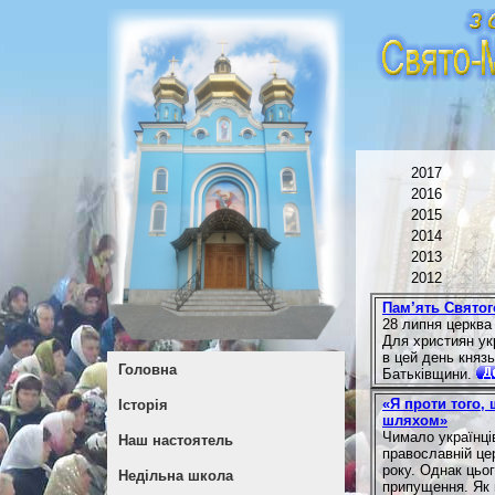
2017
2016
2015
2014
2013
2012
Пам’ять Святог
28 липня церква
Для християн ук
в цей день княз
Головна
Батьківщини.
«Я проти того,
Історія
шляхом»
Чимало українці
Наш настоятель
православній це
року. Однак цьо
Недільна школа
припущення. Як 