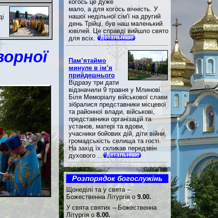
когось це дуже
мало, а для когось вічність. У
нашої недільної сім'ї на другий
ді
день Трійці, був наш маленький
ювілей. Це справді вийшло свято
для всіх.
ворної
Пам’ятаймо
минуле в ім’я
прийдешнього
Відразу три дати
відзначили 9 травня у Млинові.
Біля Меморіалу військової слави
зібралися представники місцевої
та районної влади, військові,
представники організацій та
установ, матері та вдови,
учасники бойових дій, діти війни,
громадськість селища та гості.
На захід їх скликав передзвін
духового ...
Розпорядок богослужінь
Щонеділі та у свята –
Божественна Літургія о
9.00.
У свята святих – Божественна
Літургія о
8.00.