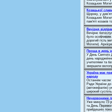
Козацьких Моги
Козацької слав
Щороку, у дев’ят
Козацьких Могил
пам'яті козаків 
Вечірня відпра
Вечірнє богослуж
було особливим.
дорогий гість ми
Могили). Архієре
Проща в день 
У День Святого 
день народження
учителями та ба
звершили велопро
Україна має пр
народу
Останнім часом 
Ради України до
(автокефалію) ук
широкий суспільн
Нечервоними г
Уже минуло 73 р
та День Перемоги
прийдешніх поко