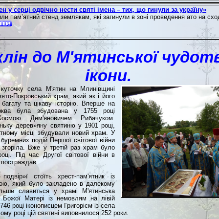
 у серці одвічно нести святі імена – тих, що гинули за україну»
ли пaм’ятний стенд землякам, які загинули в зоні проведення ато на схо
клін до М'ятинської чудот
ікони.
куточку села М'ятин на Млинівщині
ято-Покровський храм, який як і його
багату та цікаву історію. Вперше на
рква була збудована у 1755 році
Космою Дем'яновичем Рибачуком.
ньку дерев»яну святиню у 1901 році,
тному місці збудували новий храм. У
 буремних подій Першої світової війни
 згоріла. Вже у третій раз храм було
оці. Під час Другої світової війни в
в постраждав.
подвір»ї стоїть хрест-пам'ятник із
ою, який було закладено в далекому
ільше славиться у храмі М'ятинська
а Божої Матері із немовлям на лівій
1746 році іконописцем Григорієм із села
ому році цій святині виповнилося 252 роки.