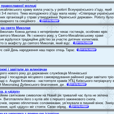
д православної молоді
хайлівського храму взяла участь у роботі Всеукраїнського з’їзду, який
і 3-4 лютого. Тема молодіжного з’їзду мала назву: «Співпраця українськи
йних організацій у справі утвердження Української держави». Роботу було
енарного та секційного ...
ч на свято Миколая
 Миколая» Кожна дитина з нетерпінням чекає гостинців, особливо мріє
святого Миколая. Як і кожного року, у Свято-Михайлівському храмі
ня відбулося традиційне дійство за участю дитячих колективів.
о із акафісту до святого Миколая, який відс...
ує свій День народження наш парох отець Тарас.
рижі і завітали до млинівчан
рого нового року до державних службовців Млинівської
ації і посадовців місцевого самоврядування районної ради завітало тріо
аді о. Андрія Коповича - настоятеля храмів УПЦ Київського патріархату 
й Миколаївці Дубенського благочиння, ди...
а, а «дідух»
ційним святковим символом на Новий рік тривалий час була не зелена
». Виготовляли його з кулів або з першого зажинкового снопа.
учків, окремо обплетених соломинками, ув’язували в пишний вінок. Знизу
ення, щоб «дідух» міг стояти. Свою обряд...
нька церковка з древньою історією