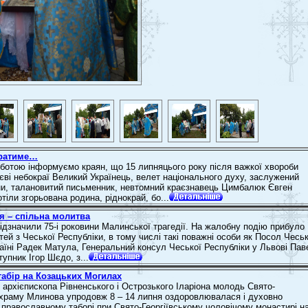
братиме…
рботою інформуємо краян, що 15 липняцього року після важкої хвороби
тєві небокраї Великий Українець, велет національного духу, заслужений
ни, талановитий письменник, невтомний краєзнавець Цимбалюк Євген
іли згорьована родина, ріднокрай, бо...
ія – спільна молитва
ідзначили 75-і роковини Малинської трагедії. На жалобну подію прибуло
стей з Чеської Республіки, в тому числі такі поважні особи як Посол Чеськ
раїні Радек Матула, Генеральний консул Чеської Республіки у Львові Пав
тупник Ігор Шєдо, з...
абір на Козацьких Могилах
 архієпископа Рівненського і Острозького Іларіона молодь Свято-
храму Млинова упродовж 8 – 14 липня оздоровлювалася і духовно
 православному таборі при Свято-Георгіївському чоловічому монастирі н