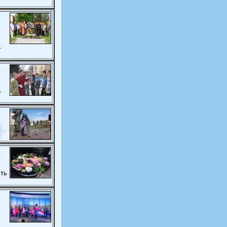
.
а
сть