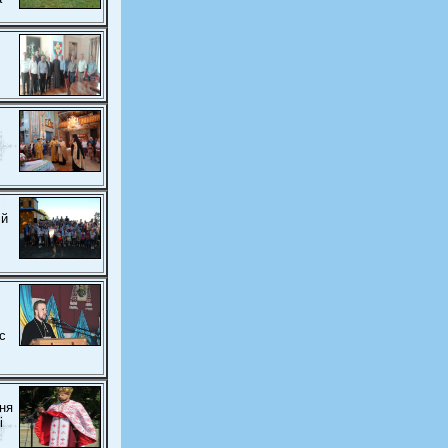
ій
с
ння
і