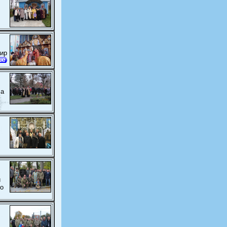
мир
ла
и
го