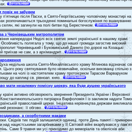
лах.
и повік не забудем
у п’ятницю після Пасхи, в Свято-Георгіївському чоловічому монастирі на
ах розпочинаються трьохденні поминальні богослужіння по вшануванню
та селян, які загинули на полі битви під Берестечком.
ва з Чернівецьким митрополитом
іння напередодні Неділі всіх святих землі української в нашому храмі
 Особливість полягала у тому, що до нашої громади загостив високий
трополит Чернівецький і Буковинський Данило (по дорозі на Козацькі
й приїхав не сам, а з архімандрит...
народження
Духа недільна школа Свято-Михайлівського храму Млинова відзначає св
. Цього року святкування було незвичайне, оскільки вихованці спільно з
тьками на чолі із настоятелем храму протоієреєм Тарасом Варваруком
щу до каплиці св. рівноап. княз...
аво мати незалежну помісну церкву, яка буде душею українського
у країні активно обговорюють звернення Президента України і Верховної
 Константинопольського патріарха Варфоломія I із закликом надати Томо
раїнській православній церкві. Ініціатива керівництва держави викликала
ий резонанс: її обгово...
воздиками, а скорботними маками
оки. Свідків тих подій залишилися одиниці, проте День памяті і примире
 над нацистськими загарбниками у ІІ Світовій війні вкарбувався у пам’ят
лінь. Саме 9 травня ми усі приходимо до меморіалів та обелісків аби