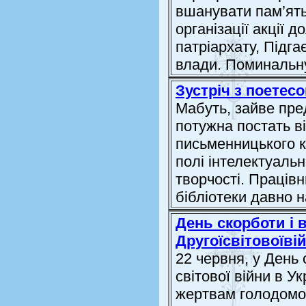
вшанувати пам’ять
організації акції 
патріархату, Підга
влади. Поминальну
Зустріч з поетес
Мабуть, зайве пре
потужна постать ві
письменницького к
полі інтелектуальн
творчості. Праців
бібліотеки давно н
День скорботи і
Другоїсвітовоїві
22 червня, у День
світової війни в Ук
жертвам голодоморі