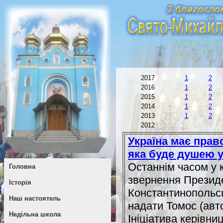
2017
1
2
2016
1
2
2015
1
2
2014
1
2
2013
1
2
2012
Україна має прав
яка буде душею у
Останнім часом у 
Головна
звернення Президе
Історія
Константинопольсь
Наш настоятель
надати Томос (авт
Недільна школа
Ініціатива керівн