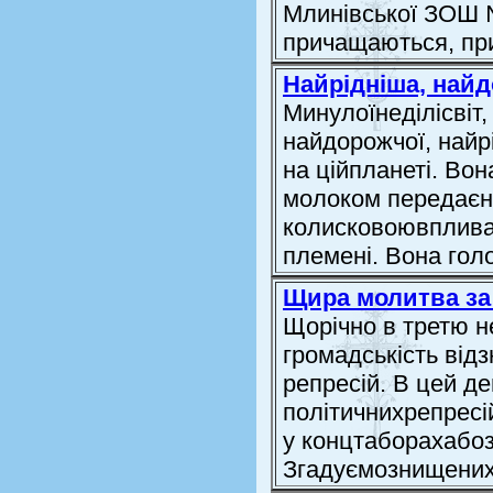
Млинівської ЗОШ №
причащаються, при
Найрідніша, найд
Минулоїнеділісвіт,
найдорожчої, найр
на ційпланеті. Вон
молоком передаєна
колисковоювпливає
племені. Вона гол
Щира молитва за 
Щорічно в третю н
громадськість відз
репресій. В цей д
політичнихрепресі
у концтаборахабоз
Згадуємознищених