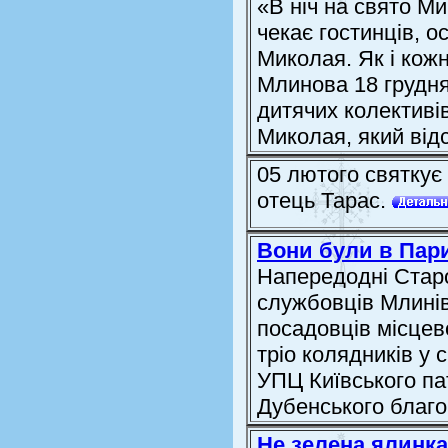
«В ніч на свято М
чекає гостинців, о
Миколая. Як і кож
Млинова 18 грудня
дитячих колективів
Миколая, який відс
05 лютого святкує
отець Тарас.
Вони були в Пари
Напередодні Старо
службовців Млинів
посадовців місцев
тріо колядників у 
УПЦ Київського па
Дубенського благоч
Не зелена ялинка,