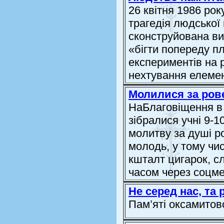
26 квітня 1986 рок
трагедія людської 
сконструйована ви
«бігти попереду пл
експериментів на 
нехтування елемен
Молилися за ров
НаБлаговіщення в а
зібралися учні 9-1
молитву за душі р
молодь, у тому чис
кшталт цигарок, с
часом через соцме
Не серед нас, та 
Пам’яті оксамитов