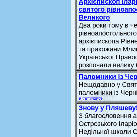
Архієпископ Ілар
святого рівноап
Великого
Два роки тому в ч
рівноапостольного
архієпископа Рівне
та прихожани Млин
Української Право
розпочали велику б
Паломники із Чер
Нещодавно у Свят
паломники із Черні
Знову у Пляшеву
З благословення а
Острозького Іларі
Недільної школи С