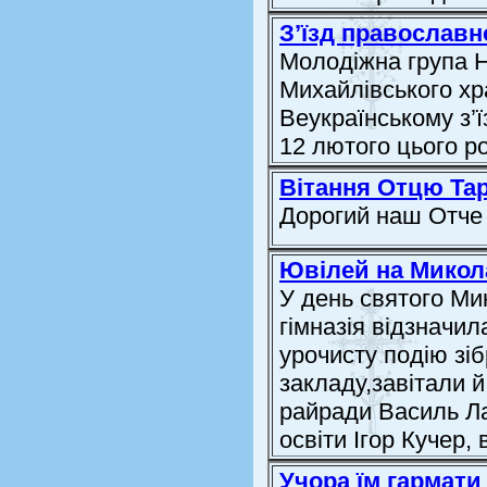
З’їзд православн
Молодіжна група Н
Михайлівського хр
Веукраїнському з’ї
12 лютого цього ро
Вітання Отцю Та
Дорогий наш Отче
Ювілей на Микол
У день святого Ми
гімназія відзначил
урочисту подію зіб
закладу,завітали й
райради Василь Ла
освіти Ігор Кучер,
Учора їм гармати 