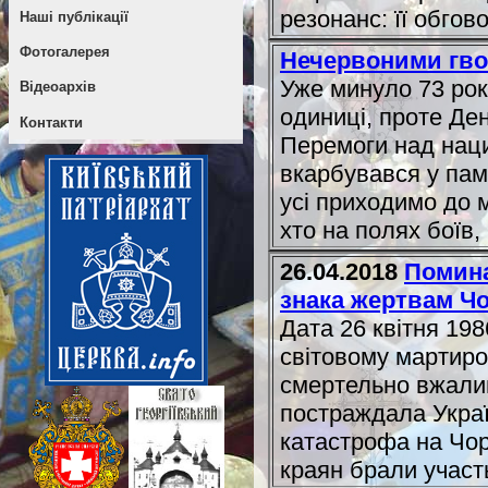
резонанс: її обгово.
Наші публікації
Фотогалерея
Нечервоними гво
Уже минуло 73 рок
Відеоархів
одиниці, проте Де
Контакти
Перемоги над нацис
вкарбувався у пам
усі приходимо до м
хто на полях боїв, 
26.04.2018
Помина
знака жертвам Ч
Дата 26 квітня 198
світовому мартиро
смертельно вжалив
постраждала Украї
катастрофа на Чор
краян брали участь 