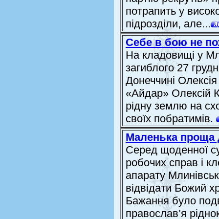
потрапить у високо
підрозділи, але...
Себе в бою не п
На кладовищі у Мл
загиблого 27 груд
Донеччині Олексія
«Айдар» Олексій 
рідну землю на схо
своїх побратимів.
Маленька проща д
Серед щоденної су
робочих справ і кл
апарату Млинівськ
відвідати Божий хр
Бажання було подв
православ’я ріднок