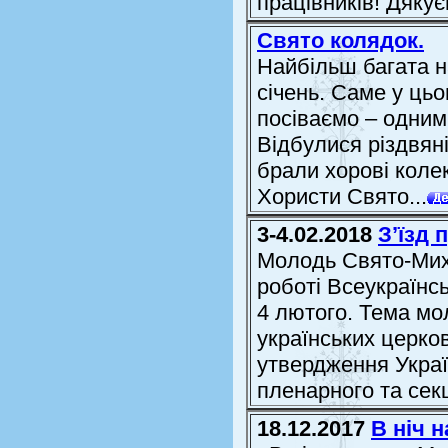
працівників! Дякуєм
Свято колядок.
Найбільш багата н
січень. Саме у ць
посіваємо – одним
Відбулися різдвяні
брали хорові коле
Хористи Свято...
3-4.02.2018
З’їзд 
Молодь Свято-Миха
роботі Всеукраїнсь
4 лютого. Тема мо
українських церков
утвердження Украї
пленарного та секц
18.12.2017
В ніч 