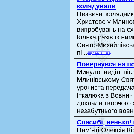
колядували
Незвичні колядник
Христове у Млинові
випробувань на сх
Кілька разів із ни
Свято-Михайлівсько
пі...
Повернувся на по
Минулої неділі піс
Млинівському Свя
урочиста передача
Іткалюка з Вовнич 
доклала творчого 
незабутнього вовни
Спасибі, ненько! 
Пам’яті Олексія К