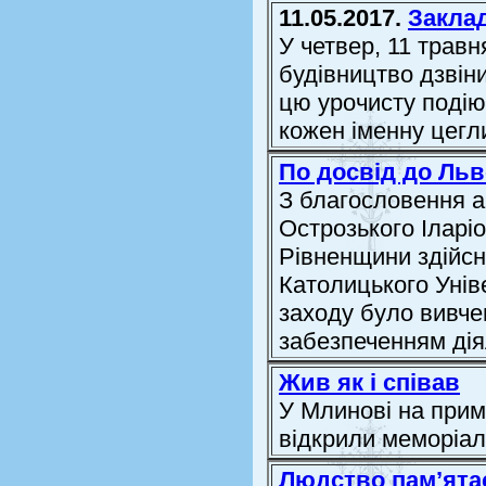
11.05.2017.
Закла
У четвер, 11 травн
будівництво дзвін
цю урочисту подію
кожен іменну цегл
По досвід до Ль
З благословення а
Острозького Іларіо
Рівненщини здійсн
Католицького Унів
заходу було вивче
забезпеченням діял
Жив як і співав
У Млинові на прим
відкрили меморіа
Людство пам’ятає