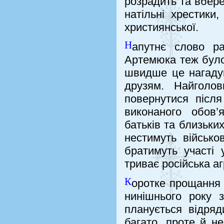
розрадить та вбере
натільні хрестики,
християнської.
Н
апутнє слово ра
Артемюка теж було 
швидше це нагаду
друзям. Найголо
повернутися післ
виконаного обов’
батьків та близьки
нестимуть військо
братимуть участі 
триває російська аг
К
оротке прощання 
нинішнього року 
планується відряд
багато, проте й н