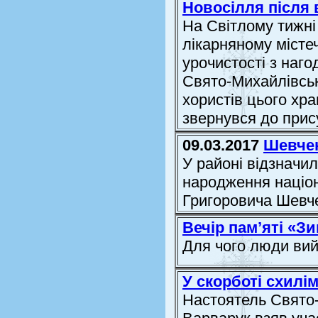
Новосілля після
На Світлому тижні
лікарняному місте
урочистості з наго
Свято-Михайлівськ
хористів цього хр
звернувся до прису
09.03.2017
Шевчен
У районі відзначи
народження націон
Григоровича Шевч
Вечір пам’яті «Зи
Для чого люди ви
У скорботі схилі
Настоятель Свято-