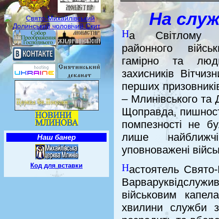
На служ
Н
а Світлому 
районного війсь
гамірно та лю
захисників Вітчиз
перших призовникі
– Млинівського та 
Щоправда, пишност
помпезності не бу
лише найближч
Наш банер
уповноважені війсь
Н
Код для вставки
астоятель Свято
Варваруквідслужи
військовим капел
хвилини служби 