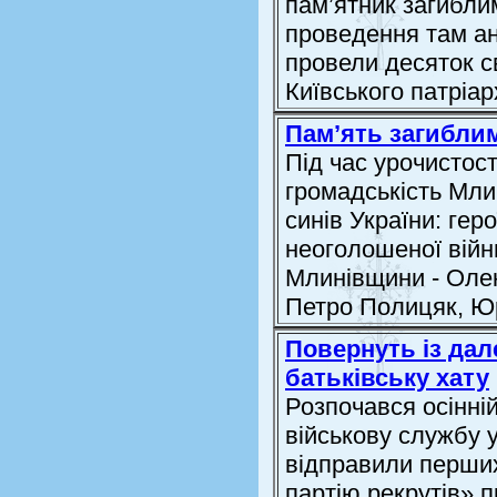
пам’ятник загибли
проведення там ан
провели десяток с
Київського патріа
Пам’ять загиблим
Під час урочистос
громадськість Мл
синів України: гер
неоголошеної війни
Млинівщини - Олек
Петро Полицяк, Юр
Повернуть із дал
батьківську хату
Розпочався осінні
військову службу у
відправили перших
партію рекрутів» 