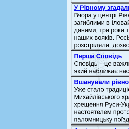
У Рівному згадал
Вчора у центрі Рі
загиблими в Ілова
даними, три роки т
наших вояків. Росі
розстріляли, доз
Перша Сповідь
Сповідь – це важл
який наближає нас
Вшанували рівно
Уже стало традиці
Михайлівського хр
хрещення Руси-Укра
настоятелем прот
паломницьку поїзд