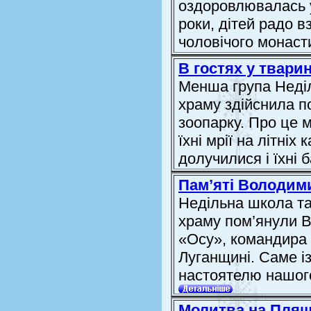
оздоровлювалась у
роки, дітей радо в
чоловічого монасти
В гостях у твари
Менша група Неді
храму здійснила п
зоопарку. Про це 
їхні мрії на літніх
долучилися і їхні 
Пам’яті Володим
Недільна школа т
храму пом’янули В
«Осу», командира 
Луганщині. Саме і
настоятелю нашого
Молитва на Пляш