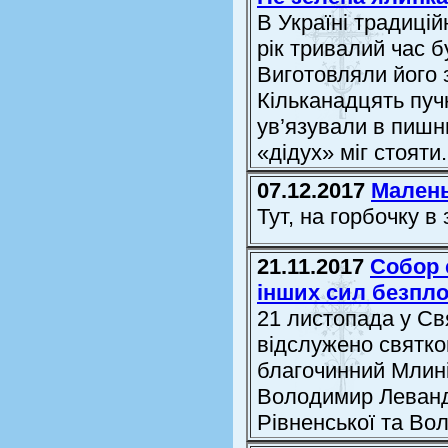
В Україні традиці
рік тривалий час б
Виготовляли його 
Кільканадцять пуч
ув’язували в пишн
«дідух» міг стояти
07.12.2017
Малень
Тут, на горбочку в
21.11.2017
Собор 
інших сил безпл
21 листопада у Св
відслужено святко
благочинний Млин
Володимир Левандо
Рівненської та Вол