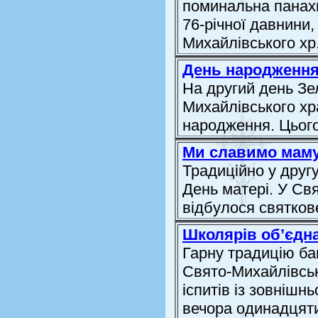
поминальна панахи
76-річної давнини,
Михайлівського хр.
День народження
На другий день Зе
Михайлівського хр
народження. Цього
Ми славимо мам
Традиційно у другу
День матері. У Св
відбулося святков
Школярів об’єдн
Гарну традицію ба
Свято-Михайлівськ
іспитів із зовнішн
вечора одинадцятик