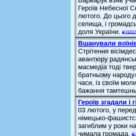
Варварук взяв уча
Героїв Небесної Со
лютого. До цього д
селища, і громадсь
доля України.
Вшанували воїні
Стрітення вісімде
авантюру радянськ
масмедіа тоді тве
братньому народу»
часи, із своїм мо
бажання тамтешньо
Героїв згадали і 
03 лютого, у пере
німецько-фашистсь
загиблим у роки на
чимала громада.