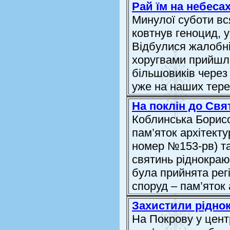
Рай їм на небесах
Минулої суботи вс
ковтнув геноцид, 
Відбулися жалобні
хоругвами прийшла
більшовиків через 
уже на наших тер
На поклін до Свя
Коблинська Борисо
пам’яток архітект
номер №153-рв) та
святинь ріднокраю
була прийнята рег
споруд – пам’яток а
Захистили ріднок
На Покрову у цен