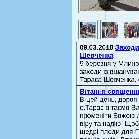
09.03.2018
Заходи
Шевченка
9 березня у Млинові
заходи із вшануван
Тараса Шевченка.
Вітання священн
В цей день, дорогі
о.Тарас вітаємо В
променіти Божою 
віру та надію! Що
щедрі плоди для Г