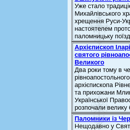
Уже стало традиці
Михайлівського хр
хрещення Руси-Укра
настоятелем прот
паломницьку поїзд
Архієпископ Ілар
святого рівноап
Великого
Два роки тому в ч
рівноапостольного
архієпископа Рівне
та прихожани Млин
Української Право
розпочали велику б
Паломники із Чер
Нещодавно у Свят