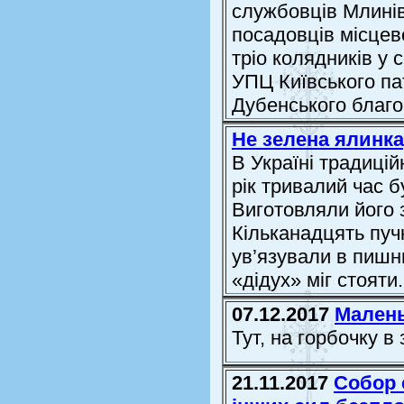
службовців Млинів
посадовців місцев
тріо колядників у 
УПЦ Київського па
Дубенського благоч
Не зелена ялинка,
В Україні традиці
рік тривалий час б
Виготовляли його 
Кільканадцять пуч
ув’язували в пишн
«дідух» міг стояти
07.12.2017
Малень
Тут, на горбочку в
21.11.2017
Собор 