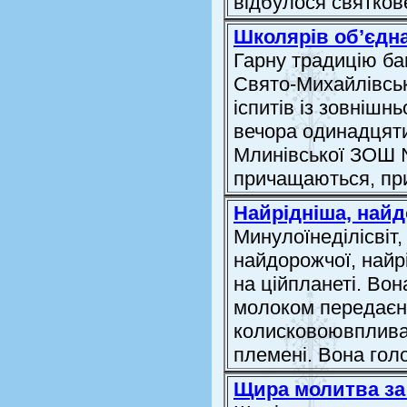
відбулося святков
Школярів об’єдн
Гарну традицію ба
Свято-Михайлівськ
іспитів із зовнішн
вечора одинадцятик
Млинівської ЗОШ №
причащаються, при
Найрідніша, найд
Минулоїнеділісвіт,
найдорожчої, найр
на ційпланеті. Вон
молоком передаєна
колисковоювпливає
племені. Вона гол
Щира молитва за 