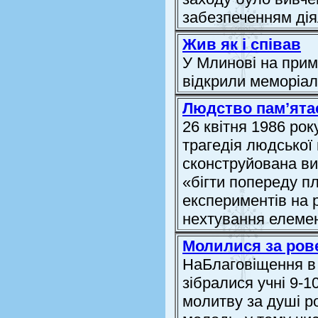
забезпеченням діял
Жив як і співав
У Млинові на прим
відкрили меморіа
Людство пам’ятає
26 квітня 1986 рок
трагедія людської 
сконструйована ви
«бігти попереду пл
експериментів на 
нехтування елемен
Молилися за ров
НаБлаговіщення в а
зібралися учні 9-1
молитву за душі р