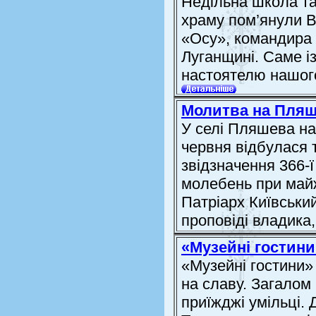
Недільна школа т
храму пом’янули В
«Осу», командира 
Луганщині. Саме і
настоятелю нашого
Молитва на Пляш
У селі Пляшева на
червня відбулася т
звідзначення 366-ї
молебень при майж
Патріарх Київський
проповіді владика, 
«Музейні гостини
«Музейні гостини»
на славу. Загалом 
приїжджі умільці.