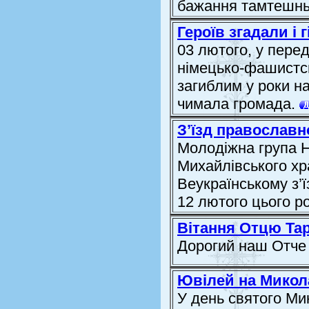
бажання тамтешньо
Героїв згадали і 
03 лютого, у пере
німецько-фашистсь
загиблим у роки на
чимала громада.
З’їзд православн
Молодіжна група Н
Михайлівського хр
Веукраїнському з’ї
12 лютого цього ро
Вітання Отцю Та
Дорогий наш Отче
Ювілей на Микол
У день святого Ми