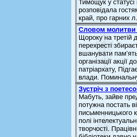
Тимощук у статусі
розповідала гостя
край, про гарних л.
Словом молитви 
Щороку на третій 
перехресті збирає
вшанувати пам’ять
організації акції 
патріархату, Підга
влади. Поминальну
Зустріч з поетес
Мабуть, зайве пре
потужна постать ві
письменницького к
полі інтелектуальн
творчості. Праців
бібліотеки давно н