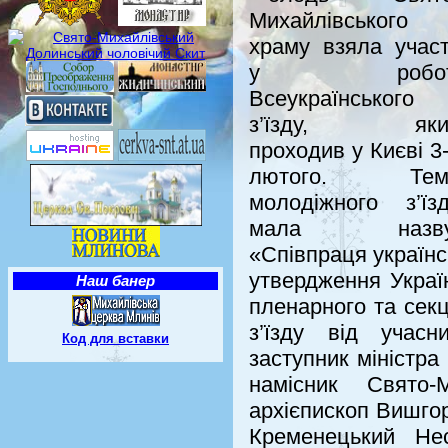
Михайлівського
храму взяла учас
у робот
Всеукраїнського
з’їзду, яки
проходив у Києві 3
лютого. Тем
молодіжного з’їз
мала назву
«Співпраця українсь
утвердження Украї
Наш банер
пленарного та секц
з’їзду від учасн
Код для вставки
заступник міністра
намісник Свято-
архієпископ Вишгор
Кременецький Не