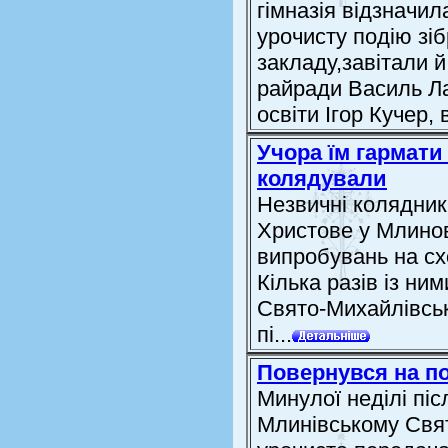
гімназія відзначил
урочисту подію зіб
закладу,завітали й
райради Василь Ла
освіти Ігор Кучер,
Учора їм гармати 
колядували
Незвичні колядник
Христове у Млинові
випробувань на сх
Кілька разів із ни
Свято-Михайлівсько
пі...
Повернувся на по
Минулої неділі піс
Млинівському Свя