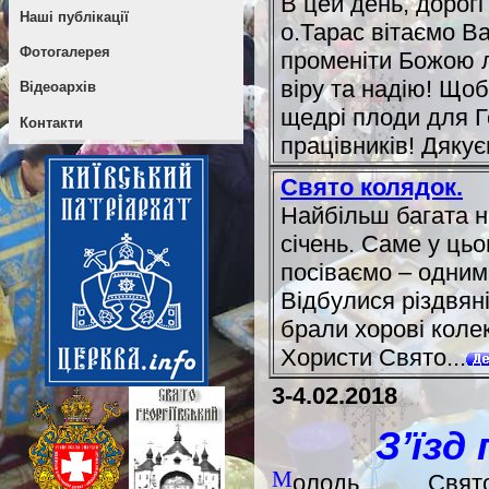
В цей день, дорогі
Наші публікації
о.Тарас вітаємо В
Фотогалерея
променіти Божою 
віру та надію! Що
Відеоархів
щедрі плоди для Г
Контакти
працівників! Дякуєм
Свято колядок.
Найбільш багата н
січень. Саме у ць
посіваємо – одним
Відбулися різдвяні
брали хорові коле
Хористи Свято...
3-4.02.2018
З’їзд
М
олодь Свято