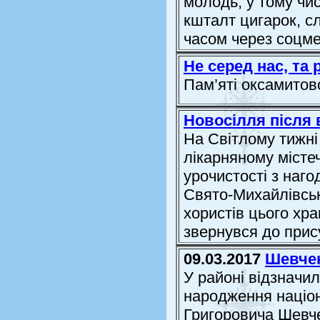
молодь, у тому чис
кшталт цигарок, с
часом через соцме
Не серед нас, та 
Пам’яті оксамитов
Новосілля після
На Світлому тижні
лікарняному місте
урочистості з наго
Свято-Михайлівськ
хористів цього хр
звернувся до прису
09.03.2017
Шевчен
У районі відзначи
народження націон
Григоровича Шевч