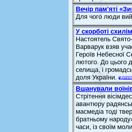
Вечір пам’яті «Зи
Для чого люди ви
У скорботі схилі
Настоятель Свято-
Варварук взяв уча
Героїв Небесної Со
лютого. До цього д
селища, і громадсь
доля України.
Вшанували воїні
Стрітення вісімде
авантюру радянськ
масмедіа тоді тве
братньому народу»
часи, із своїм мо