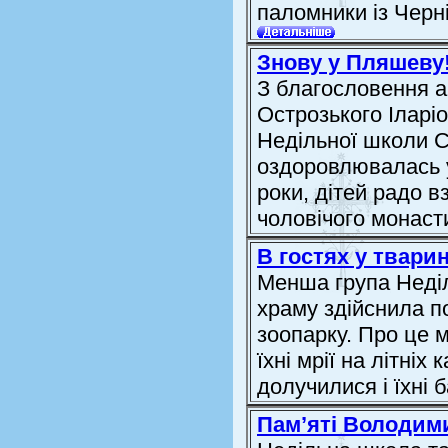
паломники із Черні
Знову у Пляшеву
З благословення а
Острозького Іларі
Недільної школи С
оздоровлювалась у
роки, дітей радо в
чоловічого монасти
В гостях у твари
Менша група Неді
храму здійснила п
зоопарку. Про це 
їхні мрії на літніх
долучилися і їхні 
Пам’яті Володим