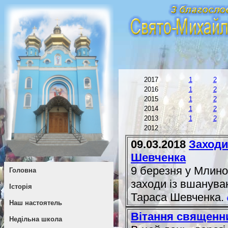
2017
1
2
2016
1
2
2015
1
2
2014
1
2
2013
1
2
2012
09.03.2018
Заходи
Шевченка
9 березня у Млинові
Головна
заходи із вшануван
Історія
Тараса Шевченка.
Наш настоятель
Вітання священн
Недільна школа