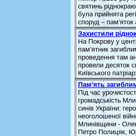
святинь ріднокраю
була прийнята рег
споруд – пам’яток а
Захистили ріднок
На Покрову у цен
пам’ятник загибли
проведення там ан
провели десяток с
Київського патріа
Пам’ять загиблим
Під час урочистос
громадськість Мл
синів України: гер
неоголошеної війни
Млинівщини - Олек
Петро Полицяк, Юр