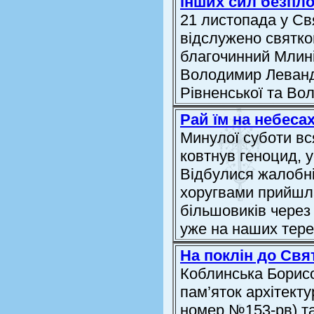
інших сил безпл
21 листопада у Св
відслужено святко
благочинний Млин
Володимир Левандо
Рівненської та Вол
Рай їм на небесах
Минулої суботи вс
ковтнув геноцид, 
Відбулися жалобні
хоругвами прийшла
більшовиків через 
уже на наших тер
На поклін до Свя
Коблинська Борисо
пам’яток архітект
номер №153-рв) та