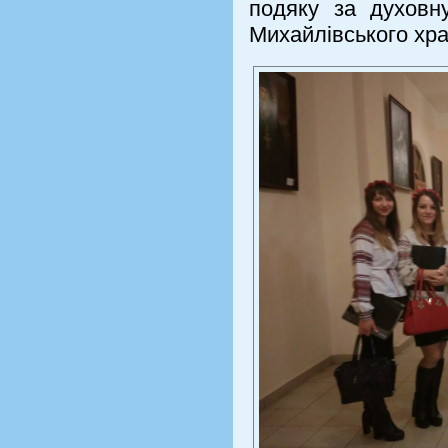
подяку за духовн
Михайлівського хр