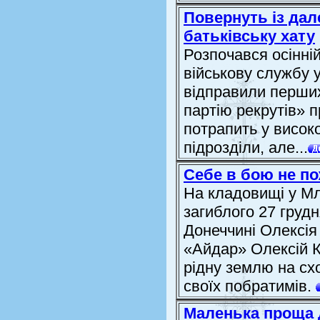
Повернуть із дал
батьківську хату
Розпочався осінні
військову службу у
відправили перших
партію рекрутів» 
потрапить у високо
підрозділи, але...
Себе в бою не п
На кладовищі у Мл
загиблого 27 груд
Донеччині Олексія
«Айдар» Олексій 
рідну землю на схо
своїх побратимів.
Маленька проща д