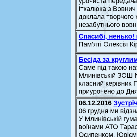
урочиста передача
Іткалюка з Вовнич 
доклала творчого 
незабутнього вовни
Спасибі, ненько! 
Пам’яті Олексія К
Бесіда за кругли
Саме під такою на
Млинівській ЗОШ №
класний керівник 
приурочено до Дня
06.12.2016
Зустрі
06 грудня ми відз
У Млинівській гуман
воїнами АТО Тара
Осипенком, Юрієм