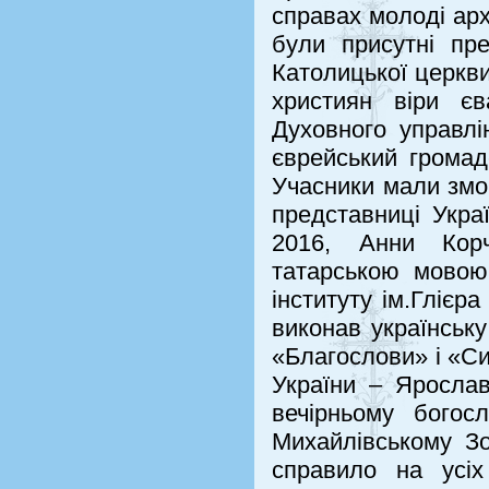
справах молоді архі
були присутні пре
Католицької церкв
християн віри єв
Духовного управл
єврейський громад
Учасники мали змо
представниці Укра
2016, Анни Корч
татарською мовою
інституту ім.Глієр
виконав українську
«Благослови» і «Си
України – Ярослав
вечірньому богосл
Михайлівському Зо
справило на усі