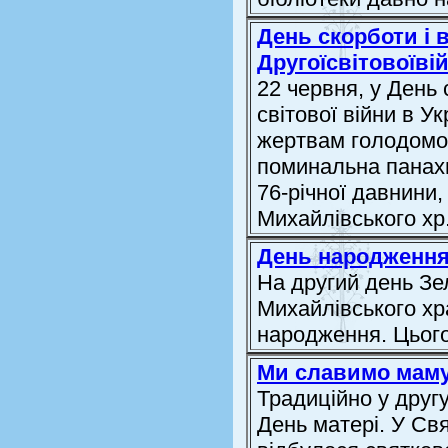
День скорботи і
Другоїсвітовоїві
22 червня, у День
світової війни в Ук
жертвам голодоморі
поминальна панахи
76-річної давнини,
Михайлівського хр.
День народження
На другий день Зе
Михайлівського хр
народження. Цього
Ми славимо мам
Традиційно у другу
День матері. У Св