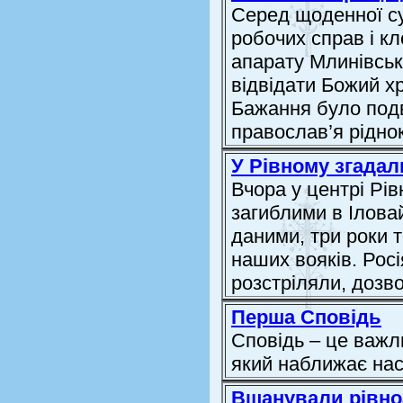
Серед щоденної су
робочих справ і кл
апарату Млинівськ
відвідати Божий хр
Бажання було подв
православ’я ріднок
У Рівному згадал
Вчора у центрі Рі
загиблими в Ілова
даними, три роки т
наших вояків. Росі
розстріляли, доз
Перша Сповідь
Сповідь – це важл
який наближає нас
Вшанували рівно