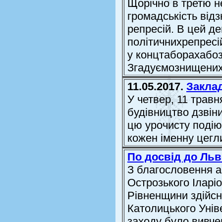
Щорічно в третю н
громадськість відз
репресій. В цей д
політичнихрепресі
у концтаборахабоз
Згадуємознищених
11.05.2017.
Закла
У четвер, 11 травн
будівництво дзвін
цю урочисту подію
кожен іменну цегл
По досвід до Ль
З благословення а
Острозького Іларіо
Рівненщини здійсн
Католицького Унів
заходу було вивче