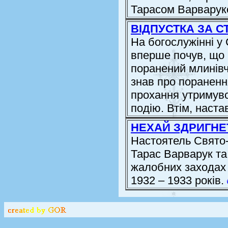
Тарасом Варвару
ВІДПУСТКА ЗА 
На богослужінні у
вперше почув, що 
поранений млинівч
знав про пораненн
прохання утримувс
подію. Втім, настав
НЕХАЙ ЗДРИГНЕ
Настоятель Свято-
Тарас Варварук та
жалобних заходах 
1932 – 1933 років.