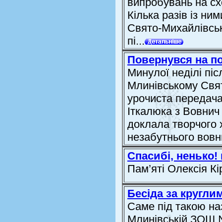
випробувань на сх
Кілька разів із ни
Свято-Михайлівсько
пі...
Повернувся на по
Минулої неділі піс
Млинівському Свя
урочиста передача
Іткалюка з Вовнич 
доклала творчого 
незабутнього вовни
Спасибі, ненько! 
Пам’яті Олексія К
Бесіда за кругли
Саме під такою на
Млинівській ЗОШ №