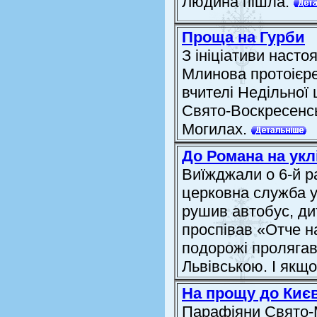
Людина пішла.
Проща на Гурби
З ініціативи наст
Млинова протоієре
вчителі Недільної
Свято-Воскресенсь
Могилах.
До Романа на укл
Виїжджали о 6-й ра
церковна служба у 
рушив автобус, ди
проспівав «Отче н
подорожі проляга
Львівською. І якщо
На прощу до Киє
Парафіяни Свято-М