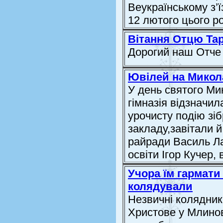
Веукраїнському з’ї
12 лютого цього ро
Вітання Отцю Та
Дорогий наш Отче
Ювілей на Микол
У день святого Ми
гімназія відзначил
урочисту подію зіб
закладу,завітали й
райради Василь Ла
освіти Ігор Кучер,
Учора їм гармати 
колядували
Незвичні колядник
Христове у Млинові