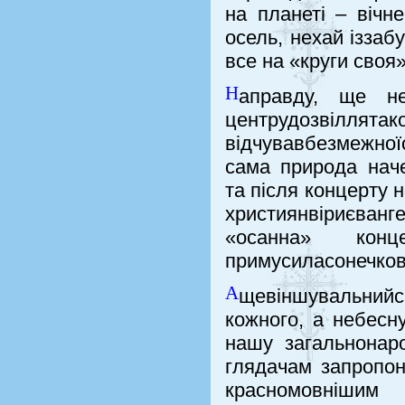
на планеті – вічн
осель, нехай іззаб
все на «круги своя»
Н
аправду, ще н
центрудозвіллятак
відчувавбезмежноїс
сама природа нач
та після концерту 
християнвіриєванг
«осанна» конц
примусиласонечков
А
щевіншувальний
кожного, а небесн
нашу загальнонаро
глядачам запропон
красномовнішим