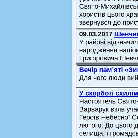
Свято-Михайлівськ
хористів цього хр
звернувся до прису
09.03.2017
Шевчен
У районі відзначи
народження націон
Григоровича Шевч
Вечір пам’яті «Зи
Для чого люди ви
У скорботі схилі
Настоятель Свято-
Варварук взяв уча
Героїв Небесної Со
лютого. До цього д
селища, і громадсь