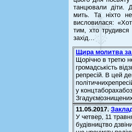
танцювали діти. Д
мить. Та ніхто н
висловилася: «Хо
тим, хто трудився
захід…
Щира молитва за 
Щорічно в третю н
громадськість відз
репресій. В цей д
політичнихрепресі
у концтаборахабоз
Згадуємознищених
11.05.2017.
Закла
У четвер, 11 травн
будівництво дзвін