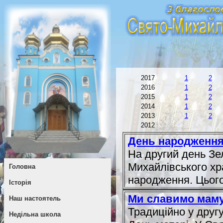
2017
1
2
2016
1
2
2015
1
2
2014
1
2
2013
1
2
2012
День народження
На другий день Зе
Михайлівського хр
Головна
народження. Цього
Історія
Ми славимо мам
Наш настоятель
Традиційно у другу
Недільна школа