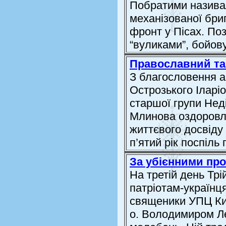
Побратими називали
механізованої бри
фронт у Пісах. Поз
“вуликами”, бойов
Православний та
З благословення а
Острозького Іларі
старшої групи Нед
Млинова оздоровл
життєвого досвіду 
п’ятий рік поспіль
За убієнними пр
На третій день Трі
патріотам-українц
священики УПЦ Киї
о. Володимиром Л