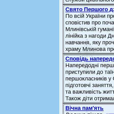
Свято Першого д
По всій України п
сповістив про поча
Млинівській гумані
лінійка з нагоди Д
навчання, яку про
храму Млинова про
Сповідь наперед
Напередодні перш
приступили до таї
першокласників у 
підготовчі заняття
та важливість жит
Також діти отримал
Вічна пам'ять