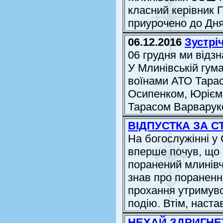
класний керівник 
приурочено до Дня
06.12.2016
Зустрі
06 грудня ми відз
У Млинівській гуман
воїнами АТО Тара
Осипенком, Юрієм
Тарасом Варвару
ВІДПУСТКА ЗА 
На богослужінні у
вперше почув, що 
поранений млинівч
знав про пораненн
прохання утримувс
подію. Втім, настав
НЕХАЙ ЗДРИГНЕ