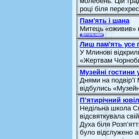
молебень. Цій трад
році біля перехрес
Пам'ять і шана
Митець «оживив» к
Лиш пам'ять усе 
У Млинові відкрил
«Жертвам Чорноби
Музейні гостини 
Днями на подвір’ї
відбулись «Музейн
П’ятирічний юві
Недільна школа С
відсвяткувала сві
Духа біля Розп’ят
було відслужено а