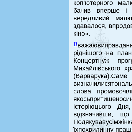
коп’ютерного мал
бачив вперше і 
вередливий малю
здавалося, впродов
кіно».
В
важаювиправдан
ріднішого на план
Концертнуж прог
Михайлівського х
(Варварука).
визначилисятональн
слова промовочіл
якосьпритишено
історіюцього Дн
відзначивши, що
Подякувавусімж
їхпохвилинну працю