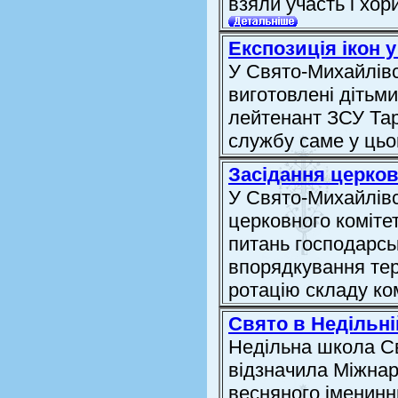
взяли участь і хор
Експозиція ікон у
У Свято-Михайлівс
виготовлені дітьми
лейтенант ЗСУ Тар
службу саме у цьо
Засідання церков
У Свято-Михайлівс
церковного коміте
питань господарсь
впорядкування тер
ротацію складу ко
Свято в Недільні
Недільна школа С
відзначила Міжнар
весняного іменинни