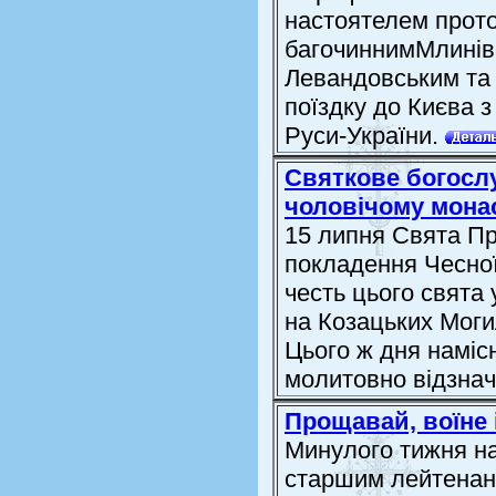
настоятелем прот
багочиннимМлинів
Левандовським та
поїздку до Києва 
Руси-України.
Святкове богослу
чоловічому мона
15 липня Свята П
покладення Чесної
честь цього свята 
на Козацьких Моги
Цього ж дня наміс
молитовно відзнач.
Прощавай, воїне 
Минулого тижня на
старшим лейтенан