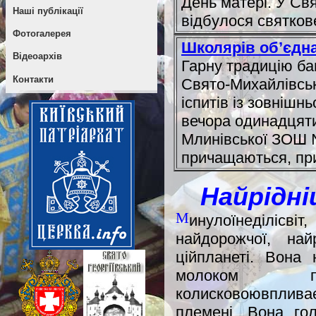
День матері. У Св
Наші публікації
відбулося святков
Фотогалерея
Школярів об’єдн
Відеоархів
Гарну традицію ба
Контакти
Свято-Михайлівськ
іспитів із зовнішн
вечора одинадцятик
Млинівської ЗОШ №
причащаються, при
Найрідні
М
инулоїнеділісв
найдорожчої, на
ційпланеті. Вона 
молоком пере
колисковоювпливає
племені. Вона го