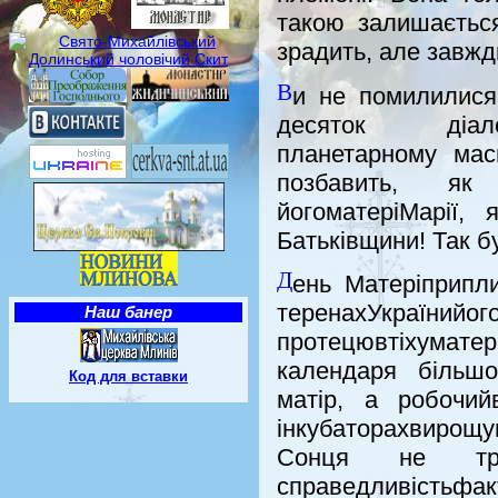
такою залишається
зрадить, але завж
В
и не помилилися
десяток діале
планетарному мас
позбавить, як
йогоматеріМарії,
Батьківщини! Так 
Д
ень Матеріприпли
теренахУкраїнийо
Наш банер
протецювтіхумате
календаря більшо
Код для вставки
матір, а робочи
інкубаторахвирощув
Сонця не тр
справедливістьфак