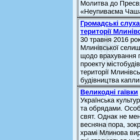
Молитва до Пресвя
«Неупиваєма Чаш
Громадські слуха
території Млинів
30 травня 2016 ро
Млинівської селищ
щодо врахування г
проекту містобуді
території Млинівсь
будівництва каплиц
Великодні гаївки
Українська культу
та обрядами. Особ
свят. Однак не ме
весняна пора, зок
храмі Млинова вирі