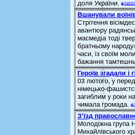
доля України.
Вшанували воїні
Стрітення вісімде
авантюру радянськ
масмедіа тоді тве
братньому народу»
часи, із своїм мо
бажання тамтешньо
Героїв згадали і 
03 лютого, у пере
німецько-фашистсь
загиблим у роки на
чимала громада.
З’їзд православн
Молодіжна група Н
Михайлівського хр