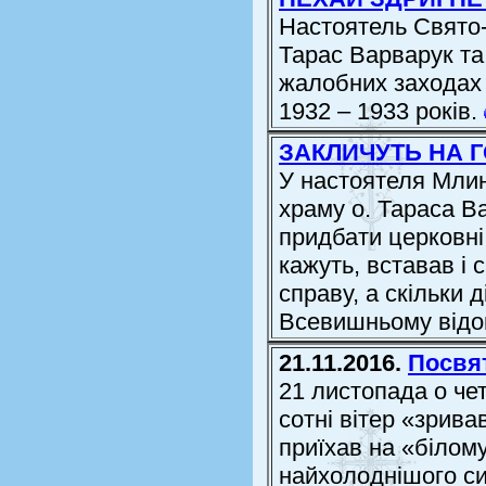
Настоятель Свято-
Тарас Варварук та
жалобних заходах 
1932 – 1933 років.
ЗАКЛИЧУТЬ НА 
У настоятеля Млин
храму о. Тараса В
придбати церковні 
кажуть, вставав і 
справу, а скільки 
Всевишньому відом
21.11.2016.
Посвят
21 листопада о че
сотні вітер «зрива
приїхав на «білому
найхолоднішого си