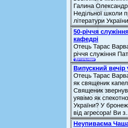
Галина Олександрі
Недільної школи п
літератури України.
50-річчя служінн
кафедрі
Отець Тарас Варва
річчя служіння Пат
Випускний вечір 
Отець Тарас Варва
як священик капел
Священик звернувс
уявімо як спекотн
України? У бронеж
від агресора! Ви з..
Неупиваєма Чаш