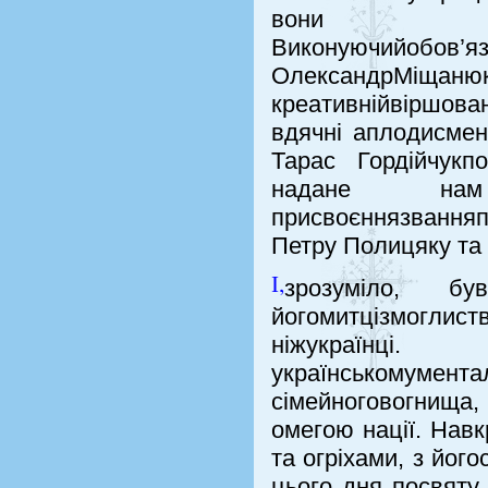
вони виряджа
Виконуючийобов’
ОлександрМі
креативнійвіршова
вдячні аплодисмен
Тарас Гордійчукп
надане на
присвоєннязвання
Петру Полицяку т
І,
зрозуміло, б
йогомитцізмогли
ніжукраїнц
українськомум
сімейноговогнищ
омегою нації. Навк
та огріхами, з йог
цього дня посвяту 