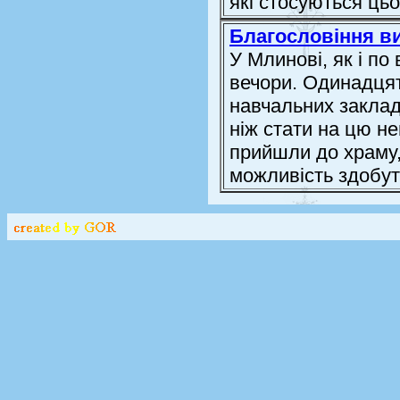
які стосуються цьог
Благословіння в
У Млинові, як і по
вечори. Одинадцят
навчальних заклад
ніж стати на цю не
прийшли до храму, 
можливість здобути