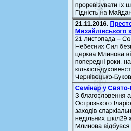
проревізувати їх ш
Гідність на Майдана
21.11.2016.
Прест
Михайлівського 
21 листопада – Со
Небесних Сил безп
церква Млинова ві
попередні роки, н
кількістьдуховенст
Чернівецько-Букови
Семінар у Свято
З благословення а
Острозького Іларіо
заходів єпархіаль
недільних шкіл29 
Млинова відбувся 