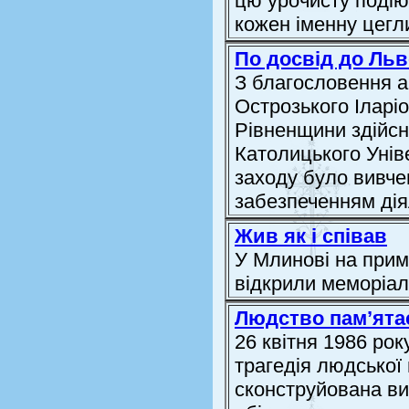
цю урочисту подію
кожен іменну цегл
По досвід до Ль
З благословення а
Острозького Іларіо
Рівненщини здійсн
Католицького Унів
заходу було вивче
забезпеченням діял
Жив як і співав
У Млинові на прим
відкрили меморіа
Людство пам’ятає
26 квітня 1986 рок
трагедія людської 
сконструйована ви