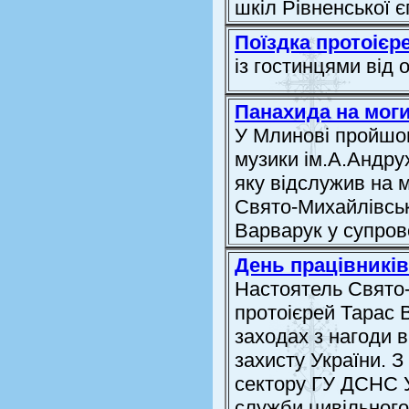
шкіл Рівненської єп
Поїздка протоієр
із гостинцями від
Панахида на моги
У Млинові пройшо
музики ім.А.Андрух
яку відслужив на 
Свято-Михайлівськ
Варварук у супров
День працівників
Настоятель Свято
протоієрей Тарас 
заходах з нагоди 
захисту України. З
сектору ГУ ДСНС У
служби цивільного 