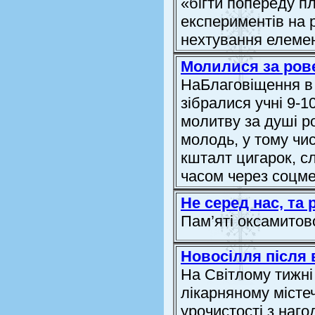
«бігти попереду пл
експериментів на 
нехтування елемен
Молилися за ров
НаБлаговіщення в а
зібралися учні 9-1
молитву за душі р
молодь, у тому чис
кшталт цигарок, с
часом через соцме
Не серед нас, та 
Пам’яті оксамитов
Новосілля після
На Світлому тижні
лікарняному місте
урочистості з наго