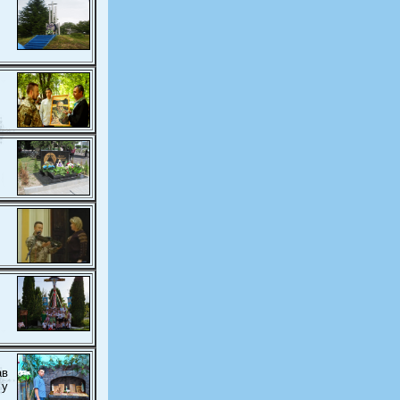
ав
 у