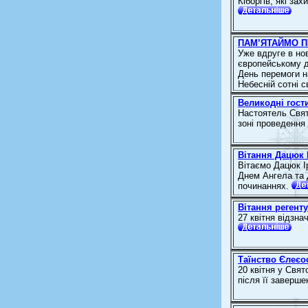
Кіборгів, які за
ПАМ’ЯТАЙМО П
Уже вдруге в нов
європейському ду
День перемоги на
Небесній сотні 
Великодні гост
Настоятель Свят
зоні проведенн
Вітання Дацюк 
Вітаємо Дацюк І
Днем Ангела та 
починаннях.
Вітання регент
27 квітня відзн
Таїнство Єлеєо
20 квітня у Свя
після її заверш