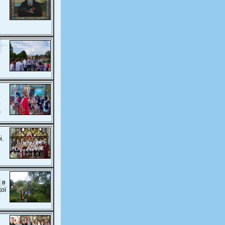
ю
,
і.
 в
кої