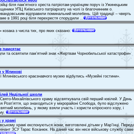
просльозилося небо
рійці біля пам’ятного хреста патріотам-українцям поруч із Ужинецьким
щеники УПЦ Київського патріархату на чолі із благочинним о.
андовським відправили поминальний молебень. Цій традиції – чверть
аме в 1991 році біля перехрестя спорудили ...
 козака з числа тих, про яких сказано:
е памєятає
или та освятили пам’ятний знак «Жертвам Чорнобильської катастрофи»
и у Млинові
’ї Млинівського краєзнавчого музею відбулись «Музейні гостини».
ілей Недільної школи
Свято-Михайлівського храму відсвяткувала свій перший ювілей. У День
ля Розп’яття, що знаходиться у мікрорайоні Слобода, було відслужено
вятний молебень, у якому взяли участь і хористи кліросного хору, і
му.
 у храмі
вському храмі експонуються ікони, виготовлені дітьми у Мар’їнці. Перед
тенант ЗСУ Тарас Коханюк. На даний час він несе військову службу саме