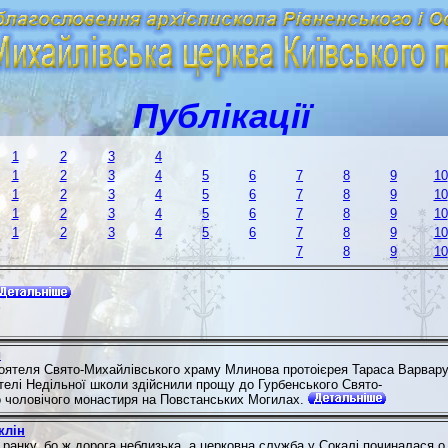
Публікації
1
2
3
4
1
2
3
4
5
6
7
8
9
10
1
2
3
4
5
6
7
8
9
10
1
2
3
4
5
6
7
8
9
10
1
2
3
4
5
6
7
8
9
10
7
8
9
10
и
стоятеля Свято-Михайлівського храму Млинова протоієрея Тараса Варвар
ителі Недільної школи здійснили прощу до Гурбенського Свято-
 чоловічого монастиря на Повстанських Могилах.
клін
 ранку, бо ж дорога неблизька, а церковна служба у Сокалі починалася о 