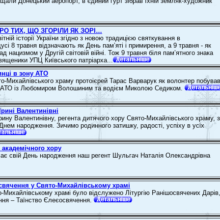
хищали Донецький аеропорт, в єдиний гурт зібрав їхній земляк-художник
РО ТИХ, ЩО ЗГОРІЛИ ЯК ЗОРІ…
ітній історії України згідно з новою традицією святкування в
сі 8 травня відзначають як День пам’яті і примирення, а 9 травня - як
д нацизмом у Другій світовій війні. Тож 9 травня біля пам’ятного знака
священики УПЦ Київського патріарха...
инці в зону АТО
о-Михайлівського храму протоієрей Тарас Варварук як волонтер побував
я АТО із Любомиром Волошиним та водієм Миколою Седиком.
Ірині Валентинівні
рину Валентинівну, регента дитячого хору Свято-Михайлівського храму, з
Днем народження. Зичимо родинного затишку, радості, успіху в усіх
у академічного хору
ачає свій День народження наш регент Шульгач Наталія Олександрівна
свячення у Свято-Михайлівському храмі
то-Михайлівському храмі було відслужено Літургію Ранішосвячених Дарів,
ення – Таїнство Єлеєосвячення.