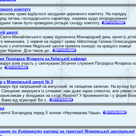
овного комітету
вському храмі відбулося засідання церковного комітету. На порядку
ряд питань господарського характеру, зокрема щодо впорядкування
сіданні також було проведено ротацію складу комітету.
ній школі
Свято-Михайлівського храму відзначила Міжнародний день захисту діте
о іменинника. 1 червня на подвір’ї храму бібліотекар Галина Олександрі
льно з учителями Недільної школи провела конкурс на кращого знавця
тури України. Діти також де...
ня Патріарха Філарета на Київській кафедрі
варук взяв участь у святкуванні 50-річчя служіння Патріарха Філарета н
рі.
р у Млинівській школі № 3
варук був запрошений на випускний, як священик капелан. На вулиці бу
. Священик звернувся із словами: нам дуже зараз спекотно, але уявімо я
захисникам у бліндажах на сході України? У бронежилетах і у формі Вон
Вами від агресора! Ви з...
ша
вятої Богородиці перед Її іконою «Неупиваєма Чаша».
хання по будівництву каплиці на території Млинівської центральної
ні