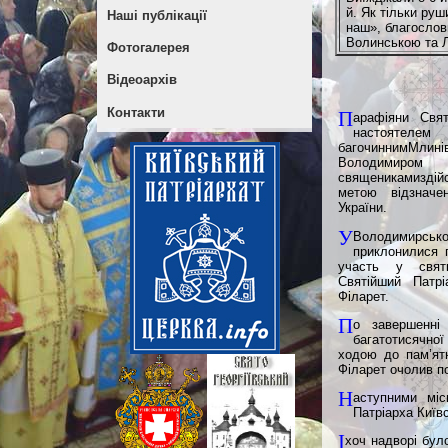
й. Як тільки ру
Наші публікації
наш», благослов
Волинською та Ль
Фотогалерея
Відеоархів
П
Контакти
арафіяни Свят
настоятелем 
багочиннимМли
Володимиром
священикамиздійс
метою відзначе
України.
У
Володимирсько
приклонилися 
участь у святк
Святійший Патрі
Філарет.
П
о завершенні
багатотисячн
ходою до пам’ят
Філарет очолив по
Н
аступними мі
Патріарха Київ
І
хоч надворі бул