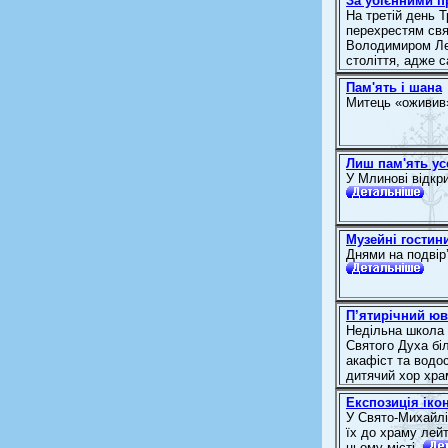
За убієнними 
На третій день Т
перехрестям свя
Володимиром Лев
століття, адже с
Пам'ять і шана
Митець «оживив»
Лиш пам'ять ус
У Млинові відкр
Музейні гостин
Днями на подвір
П’ятирічний юв
Недільна школа 
Святого Духа бі
акафіст та водос
дитячий хор хра
Експозиція ікон
У Свято-Михайлі
їх до храму лей
цьому місті.