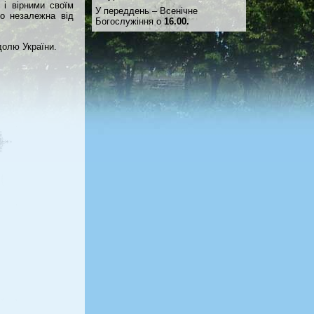
 і вірними своїм
У переддень – Всенічне
то незалежна від
Богослужіння о
16.00.
долю України.