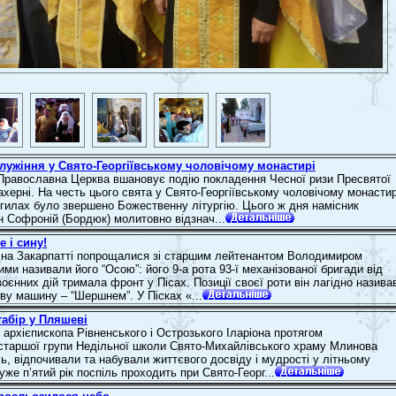
лужіння у Свято-Георгіївському чоловічому монастирі
Православна Церква вшановує подію покладення Чесної ризи Пресвятої
ахерні. На честь цього свята у Свято-Георгіївському чоловічому монастир
гилах було звершено Божественну літургію. Цього ж дня намісник
н Софроній (Бордюк) молитовно відзнач...
 і сину!
 на Закарпатті попрощалися зі старшим лейтенантом Володимиром
ми називали його “Осою”: його 9-а рота 93-ї механізованої бригади від
оєнних дій тримала фронт у Пісах. Позиції своєї роти він лагідно назива
ву машину – “Шершнем”. У Пісках «...
абір у Пляшеві
 архієпископа Рівненського і Острозького Іларіона протягом
старшої групи Недільної школи Свято-Михайлівського храму Млинова
, відпочивали та набували життєвого досвіду і мудрості у літньому
 уже п’ятий рік поспіль проходить при Свято-Георг...