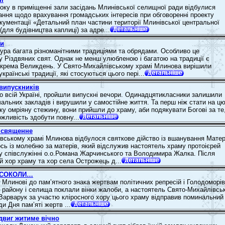
року в приміщенні зали засідань Млинівської селищної ради відбулися
ання щодо врахування громадських інтересів при обговоренні проекту
окументації «Детальний план частини території Млинівської центральної
 (для будівництва каплиці) за адре...
ки
тура багата різноманітними традиціями та обрядами. Особливо це
у Різдвяних свят. Однак не менш улюбленою і багатою на традиції є
окрема Великдень. У Свято-Михайлівському храмі Млинова вирішили
країнські традиції, які стосуються цього пері...
випускників
 по всій Україні, пройшли випускні вечори. Одинадцятикласники залишили
чальних закладів і вирушили у самостійне життя. Та перш ніж стати на ц
ку омріяну стежину, вони прийшли до храму, аби подякувати Богові за те
жливість здобути повну...
- священне
вському храмі Млинова відбулося святкове дійство із вшанування Матер
сь із молебню за матерів, який відслужив настоятель храму протоієрей
у співслужінні о.о.Романа Жарчинського та Володимира Жалка. Після
 хор храму та хор села Острожець д...
І СОКОЛИ…
 Млинові до пам’ятного знака жертвам політичних репресій і Голодоморів
ки району і селища поклали вінки жалоби, а настоятель Свято-Михайлівсь
 Варварук за участю кліросного хору цього храму відправив поминальний
и Дня пам’яті жертв ...
двиг житиме вічно