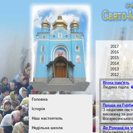
2017
2016
2015
2014
2013
2012
Вічна пам'ять
Людина пішла.
Головна
Проща на Гурб
Історія
З ініціативи на
вихованці та вч
Наш настоятель
Воскресенського
До Романа на у
Недільна школа
Виїжджали о 6-й