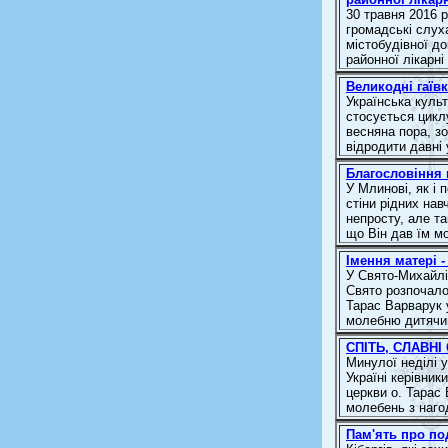
30 травня 2016 
громадські слух
містобудівної д
районної лікарні
Великодні гаїв
Українська куль
стосується цикл
весняна пора, з
відродити давні у
Благословіння 
У Млинові, як і
стіни рідних нав
непросту, але та
що Він дав їм мо
Імення матері 
У Свято-Михайлі
Свято розпочало
Тарас Варварук 
молебню дитячий
СПІТЬ, СЛАВН
Минулої неділі у
Україні керівни
церкви о. Тарас
молебень з нагод
Пам'ять про по