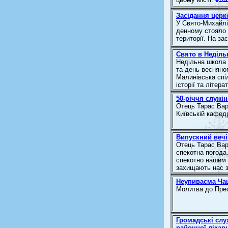
Засідання церк
У Свято-Михайлі
денному стояло 
території. На за
Свято в Неділь
Недільна школа 
та день весняног
Малинівська спі
історії та літера
50-річчя служін
Отець Тарас Вар
Київській кафед
Випускний вечі
Отець Тарас Вар
спекотна погода
спекотно нашим 
захищають нас з 
Неупиваєма Ча
Молитва до Прес
Громадські слу
районної лікар