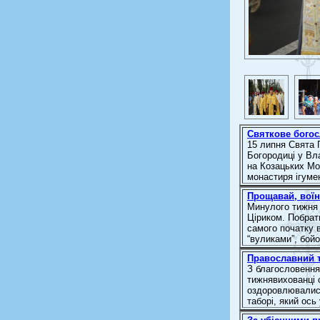
Святкове богос
15 липня Свята 
Богородиці у Вл
на Козацьких Мо
монастиря ігуме
Прощавай, воїне
Минулого тижня
Ціриком. Побрати
самого початку в
“вуликами”, бойо
Православний т
З благословення
тижнявихованці 
оздоровлювались
таборі, який ось