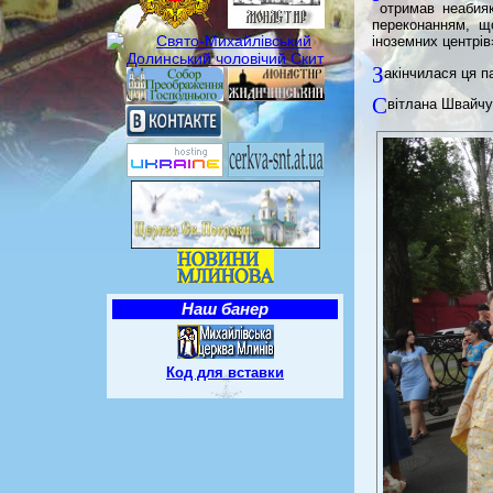
отримав неабияк
переконанням, щ
іноземних центрів
З
акінчилася ця п
С
вітлана Швайчу
Наш банер
Код для вставки