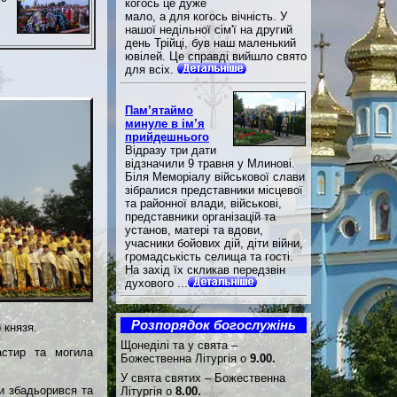
когось це дуже
мало, а для когось вічність. У
нашої недільної сім'ї на другий
день Трійці, був наш маленький
ювілей. Це справді вийшло свято
для всіх.
Пам’ятаймо
минуле в ім’я
прийдешнього
Відразу три дати
відзначили 9 травня у Млинові.
Біля Меморіалу військової слави
зібралися представники місцевої
та районної влади, військові,
представники організацій та
установ, матері та вдови,
учасники бойових дій, діти війни,
громадськість селища та гості.
На захід їх скликав передзвін
духового ...
Розпорядок богослужінь
 князя.
Щонеділі та у свята –
астир та могила
Божественна Літургія о
9.00.
У свята святих – Божественна
ки збадьорився та
Літургія о
8.00.