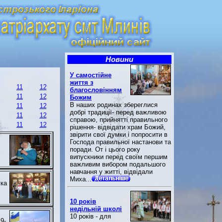
Новини
У самостійне
життя з
11
12
благословінням
11
12
Божим
В наших родинах збереглися
11
12
добрі традиції- перед важливою
11
12
справою, прийнятті правильного
11
12
рішення- відвідати храм Божий,
звірити свої думки і попросити в
Господа правильної настанови та
поради. От і цього року
випускники перед своїм першим
важливим вибором подальшого
навчання у житті, відвідали
Миха...
ука
10 років
недільній школі
10 років - для
9-