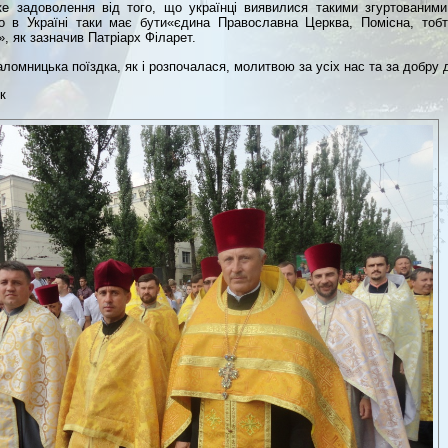
е задоволення від того, що українці виявилися такими згуртованими
о в Україні таки має бути«єдина Православна Церква, Помісна, тоб
», як зазначив Патріарх Філарет.
аломницька поїздка, як і розпочалася, молитвою за усіх нас та за добру 
к