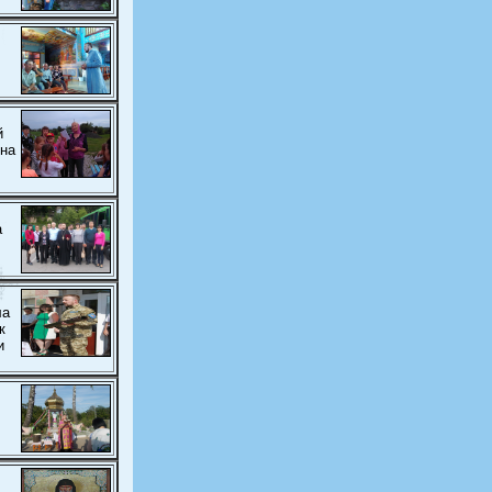
й
вна
а
ла
к
и