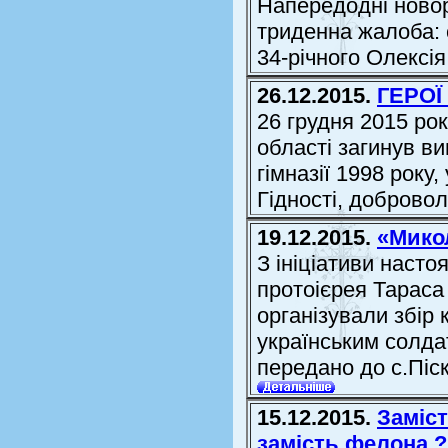
Напередодні новор
триденна жалоба: 
34-річного Олексі
26.12.2015.
ГЕРОЇ
26 грудня 2015 рок
області загинув в
гімназії 1998 року
Гідності, доброво
19.12.2015.
«Мико
З ініціативи наст
протоієрея Тараса
організували збір
українським солда
передано до с.Піс
15.12.2015.
Заміст
замість фелона ?