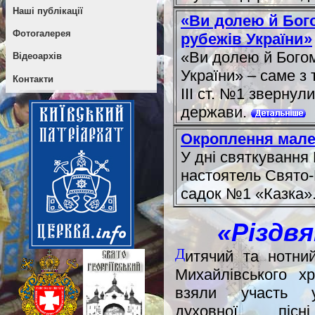
Наші публікації
«Ви долею й Бого
Фотогалерея
рубежів України»
«Ви долею й Богом
Відеоархів
України» – саме з
Контакти
ІІІ ст. №1 звернул
держави.
Окроплення мале
У дні святкування
настоятель Свято-
садок №1 «Казка»
«Різдвя
Д
итячий та нотни
Михайлівського х
взяли участь 
духовної пісн