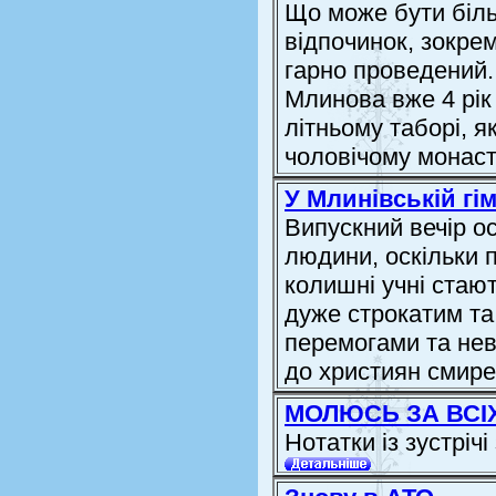
Що може бути біл
відпочинок, зокрем
гарно проведений
Млинова вже 4 рік
літньому таборі, я
чоловічому монаст
У Млинівській гім
Випускний вечір о
людини, оскільки п
колишні учні стаю
дуже строкатим та
перемогами та нев
до християн смирен
МОЛЮСЬ ЗА ВСІХ
Нотатки із зустрі