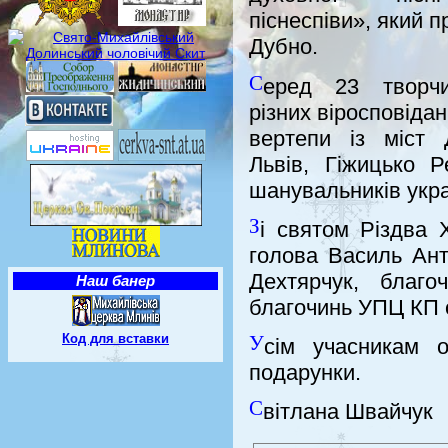
піснеспіви», який п
Дубно.
С
еред 23 творчи
різних віросповідан
вертепи із міст 
Львів, Гіжицько 
шанувальників украї
З
і святом Різдва Х
голова Василь Ант
Дехтярчук, благо
Наш банер
благочинь УПЦ КП о
У
Код для вставки
сім учасникам о
подарунки.
С
вітлана Швайчук