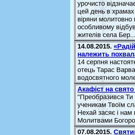
урочисто відзначає
цей день в храмах
віряни молитовно 
особливому відбув
жителів села Бер..
14.08.2015.
«Радій
належить похвал
14 серпня настоят
отець Тарас Варва
водосвятного моле
Акафіст на свят
"Преобразився Ти 
ученикам Твоїм сл
Нехай засяє і нам
Молитвами Богород
07.08.2015.
Святи