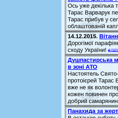
Ось уже декілька 
Тарас Варварук пе
Тарас прибув у сел
облаштованій кап
14.12.2015.
Вітанн
Дорогімої парафіян
сходу України!
Душпастирська мі
в зоні АТО
Настоятель Свято
протоієрей Тарас 
вже не як волонте
кожен повинен про
добрий самарянин
Панахида за жер
В останню суботу 