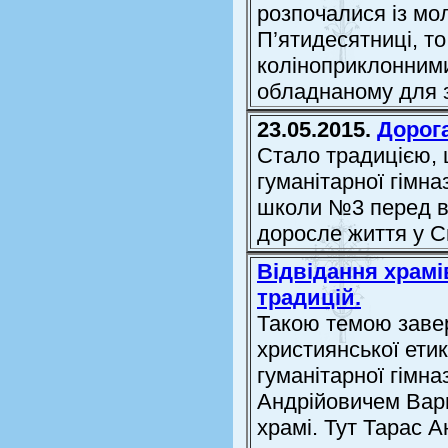
розпочалися із мо
П’ятидесятниці, то
коліноприклонними
обладнаному для з
23.05.2015.
Дорога
Стало традицією, 
гуманітарної гімна
школи №3 перед в
доросле життя у С
Відвідання храмі
традицій.
Такою темою заве
християнської етик
гуманітарної гімна
Андрійовичем Вар
храмі. Тут Тарас А