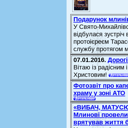
Подарунок млинів
У Свято-Михайлівс
відбулася зустріч 
протоієреєм Тарас
службу протягом мі
07.01.2016.
Дорогі
Вітаю із радісним 
Христовим!
Фотозвіт про кап
храму у зоні АТО
«ВИБАЧ, МАТУСЮ
Млинові провели 
врятував життя 