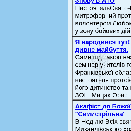
Знову в АТО
НастоятельСвято-
митрофорний прото
волонтером Любом
у зону бойових дій
Я народився тут! 
дивне майбуття.
Саме під такою н
семінар учителів г
Франківської обла
настоятеля протоі
його дитинство та 
ЗОШ Мицак Орис..
Акафіст до Божої
"Семистрільна"
В Неділю Всіх свя
Михайлівського хр