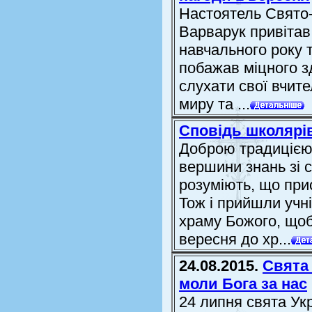
Настоятель Свято
Варварук привітав 
навчального року 
побажав міцного з
слухати свої вчите
миру та ...
Сповідь школярі
Доброю традицією 
вершини знань зі с
розуміють, що прис
Тож і прийшли учн
храму Божого, щоб
вересня до хр...
24.08.2015.
Свята 
моли Бога за нас
24 липня свята Ук