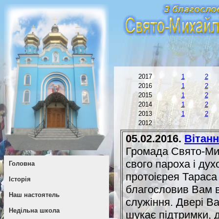
2017
1
2
2016
1
2
2015
1
2
2014
1
2
2013
1
2
2012
05.02.2016.
Вітан
Громада Свято-Мих
свого пароха і ду
Головна
протоієрея Тараса
Історія
благословив Вам 
Наш настоятель
служіння. Двері Ва
Недільна школа
шукає підтримки, д