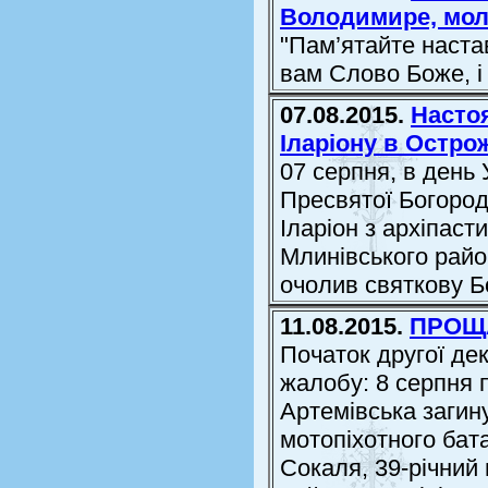
Володимире, моли
"Пам’ятайте наста
вам Слово Боже, і 
07.08.2015.
Насто
Іларіону в Остро
07 серпня, в день 
Пресвятої Богород
Іларіон з архіпас
Млинівського райо
очолив святкову Б
11.08.2015.
ПРОЩА
Початок другої де
жалобу: 8 серпня 
Артемівська загин
мотопіхотного бат
Сокаля, 39-річний