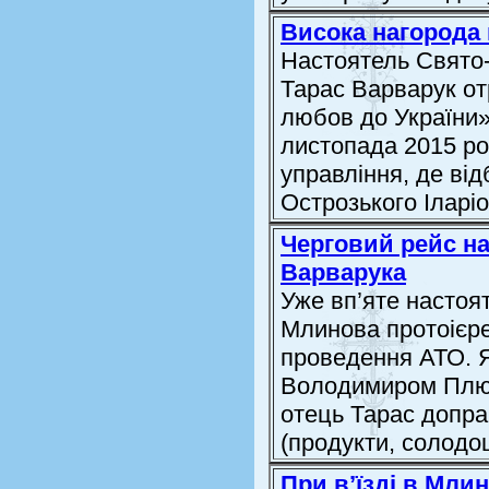
Висока нагорода
Настоятель Свято-
Тарас Варварук от
любов до України»
листопада 2015 ро
управління, де від
Острозького Іларіо
Черговий рейс на
Варварука
Уже вп’яте настоя
Млинова протоієре
проведення АТО. Як
Володимиром Плю
отець Тарас допр
(продукти, солодощ
При в’їзді в Мли