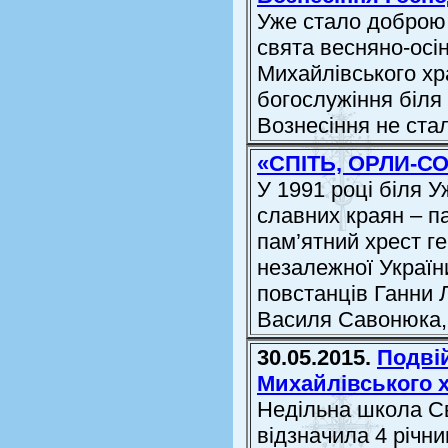
Уже стало доброю 
свята весняно-осі
Михайлівського хр
богослужіння біля
Вознесіння не стал
«СПІТЬ, ОРЛИ-
У 1991 році біля У
славних краян – па
пам’ятний хрест ге
незалежної Україн
повстанців Ганни 
Василя Савонюка, 
30.05.2015.
Подві
Михайлівського 
Недільна школа С
відзначила 4 річн