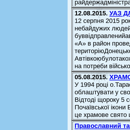
райдержадміністра
12.08.2015.
УАЗ Д
12 серпня 2015 ро
небайдужих людей
буввідправленийав
«А» в район прове
територіюДонецько
Автівкоюбулотако
на потреби військо
05.08.2015.
ХРАМО
У 1994 році о.Тара
облаштувати у сво
Відтоді щороку 5 
Почаївської ікони 
це храмове свято ц
Православний та