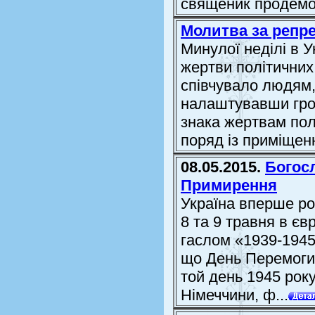
священик продемон
Молитва за репр
Минулої неділі в 
жертви політичних
співчувало людям,
налаштувавши гром
знака жертвам полі
поряд із приміщенн
08.05.2015.
Богосл
Примирення
Україна вперше ро
8 та 9 травня в єв
гаслом «1939-1945
що День Перемоги 
той день 1945 рок
Німеччини, ф...