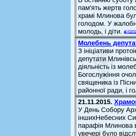
пам'ять жертв гол
храмі Млинова бу
голодом. У жалобні
молодь, і діти.
Молебень депутат
З ініціативи прот
депутати Млинівсь
діяльність із мол
Богослужіння очоли
священика із Пісн
районної ради, і го
21.11.2015.
Храмо
У День Собору Ар
іншихНебесних Си
парафія Млинова в
увечері було відс