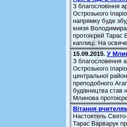
З благословіння ар
Острозького Іларіо
напрямку буде збу
князя Володимира
протоієрей Тарас 
каплиці. На освяче
15.09.2015.
У Мли
З благословення а
Острозького Іларіо
центральної район
преподобного Агап
будівництва став 
Млинова протоієр
Вітання вчителя
Настоятель Свято-
Тарас Варварук при