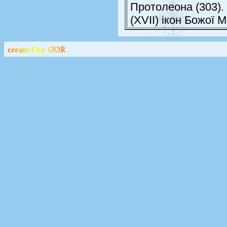
Протолеона (303).
(XVII) ікон Божої 