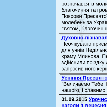
розпочався із мол
благочиння та гром
Покрови Пресвятої
молебень за Україн
святом, благочинн
Духовно-пізнава
Неочікувано приє
для учнів Недільн
храму Млинова. П
здійснили поїздку 
запросив його ке
Успіння Пресвято
"Величаємо Тебе,
нашого, і славимо
01.09.2015
Урочист
нагоди 1 вересня