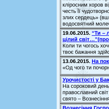
кліросним хоров в
честь Її чудотвор
злих сердець» (вш
водосвятний моле
19.06.2015.
“Ти – 
цілий світ…”(про
Коли ти чогось хо
твоє бажання здій
13.06.2015.
На пок
«Од чого ти почор
Урочистості у Бак
На сороковий день
православний світ
свято – Вознесінн
Вознесіння Госпо