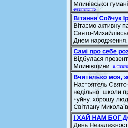
Млинівської гуманіт
Вітання Собчук І
Вітаємо активну п
Свято-Михайлівськ
Днем народження
Самі про себе ро
Відбулася презент
Млинівщини.
Вчителько моя, з
Настоятель Свято-
недільної школи п
чуйну, хорошу лю
Світлану Миколаї
І ХАЙ НАМ БОГ
День Незалежності 