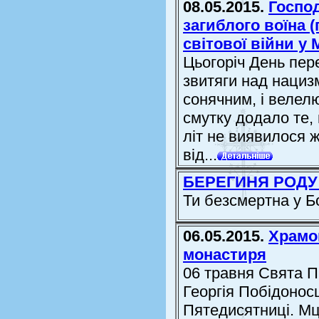
08.05.2015.
Господ
загиблого воїна 
світової війни у 
Цьогоріч День пер
звитяги над нацизмо
сонячним, і велел
смутку додало те,
літ не виявилося 
від...
БЕРЕГИНЯ РОД
Ти безсмертна у Б
06.05.2015.
Храмов
монастиря
06 травня Свята 
Георгія Побідоно
Пятедисятниці. Мц.