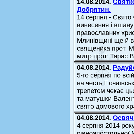
14.08.2014.
Святко
Добрятин.
14 серпня - Свято
винесення і вшану
православних хрис
Млинівщині ще й в
священика прот. М
митр.прот. Тарас В
04.08.2014.
Радуй
5-го серпня по всі
на честь Почаївськ
трепетом чекає ць
та матушки Валент
свято домового хра
04.08.2014.
Освяч
4 серпня 2014 року
рівноапостольної 