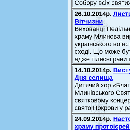
Собору всіх святи
26.10.2014р.
Лист
Вітчизни
Вихованці Недільн
храму Млинова ви
українського воїн
сході. Що може бут
адже тілесні рани
14.10.2014р.
Висту
Дня селища
Дитячий хор «Благ
Млинівського Свят
святковому концер
свято Покрови у р
24.09.2014р.
Наст
храму протоієре