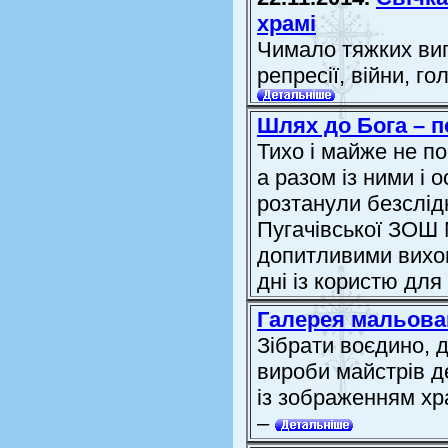
храмі
Чимало тяжких ви
репресії, війни, г
Шлях до Бога – п
Тихо і майже не по
а разом із ними і о
розтанули безслідн
Пугачівської ЗОШ 
допитливими вихов
дні із користю для 
Галерея мальова
Зібрати воєдино, д
вироби майстрів 
із зображенням хр
–