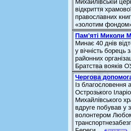
Михайлівській цер
відкриття храмової
православних книг
«золотим фондом» С
Пам’яті Миколи 
Минає 40 днів відт
у вічність борець 
районних організац
Братства вояків 
Чергова допомога
Із благословення а
Острозького Іларі
Михайлівського хр
вдруге побував у з
волонтером Любо
транспортнезабезп
Береги. ...