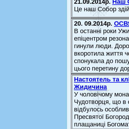
21.09.2014р.
Наш 
Це наш Собор зді
20. 09.2014р.
ОСВ
В останні роки Уж
епіцентром резона
гинули люди. Дор
вкоротила життя ч
спонукала до пошу
цього перетину дорі
Настоятель та кл
Жидичина
У чоловічому мон
Чудотворця, що в 
відбулось особлив
Пресвятої Богород
плащаниці Богома