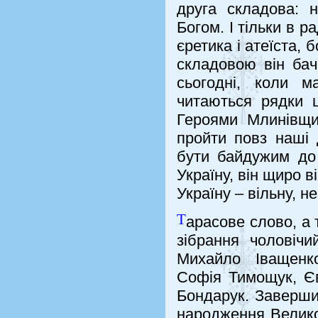
друга складова: 
Богом. І тільки в 
єретика і атеїста,
складовою він бач
сьогодні, коли 
читаються рядки ц
Героями Млинівщи
пройти повз наші 
бути байдужим до 
Україну, він щиро в
Україну – вільну,
Т
арасове слово, а
зібрання чоловічи
Михайло Іващенко
Софія Тимощук, Єв
Бондарук. Завершил
народження Велико