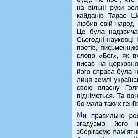
на вільні руки зо
кайданів Тарас Ш
любив свій народ.
Це була надзвичай
Сьогодні науковці 
поетів, письменник
слово «Бог», як в
писав на церковно
його справа була н
лиця землі українс
свою власну Гол
підніметься. Та во
бо мала таких генії
М
и правильно ро
згадуємо, його 
зберігаємо пам’ятн