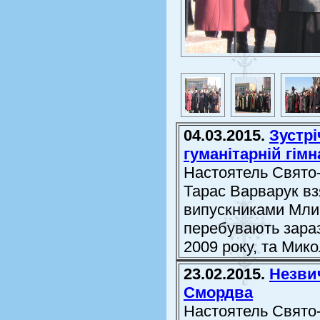
04.03.2015.
Зустрі
гуманітарній гімна
Настоятель Свято-
Тарас Варварук взя
випускниками Млині
перебувають зараз
2009 року, та Мик
23.02.2015.
Незвич
Смордва
Настоятель Свято