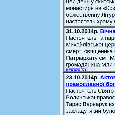
цей день у скитськ
монастиря на «Коз
божественну Літур
настоятель храму С
31.10.2014р.
Вічн
Настоятель та пар
Михайлівської цер
смерті священика 
Патріархату смт Мл
громадянина Млин
23.10.2014р.
Акто
православної бог
Настоятель Свято-
Волинської правос
Тарас Варварук вз
закладу, який було