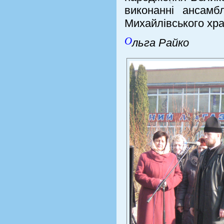
виконанні ансамб
Михайлівського хра
О
льга Райко