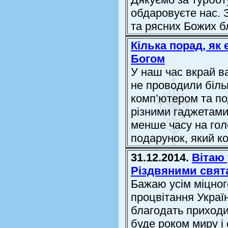
обдаровуєте нас. З
та рясних Божих б
Кілька порад, як 
Богом
У наш час вкрай в
не проводили більш
комп’ютером та по
різними гаджетами
менше часу на гол
подарунок, який ко
31.12.2014.
Вітаю 
Різдвяними свят
Бажаю усім міцного
процвітання Украї
благодать приходи
буде роком миру і