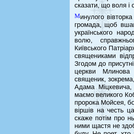
сказати, що воля і 
М
инулого вівторк
громада, щоб вшан
українського наро
волю, справжньо
Київського Патріар
священиками відпр
Згодом до присутні
церкви Млинова 
священик, зокрема,
Адама Міцкевича,
маємо великого Коб
пророка Мойсея, бо
віршів на честь ц
скаже потім про нь
ними щастя не здоб
буду. Не поет, хто