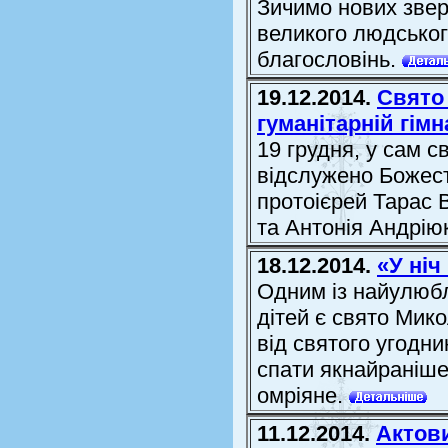
Зичимо нових звер
великого людськог
благословінь.
19.12.2014.
Свято
гуманітарній гімна
19 грудня, у сам с
відслужено Божест
протоієрей Тарас В
та Антонія Андрію
18.12.2014.
«У ніч
Одним із найулюбл
дітей є свято Мик
від святого угодни
спати якнайраніше
омріяне.
11.12.2014.
Актови