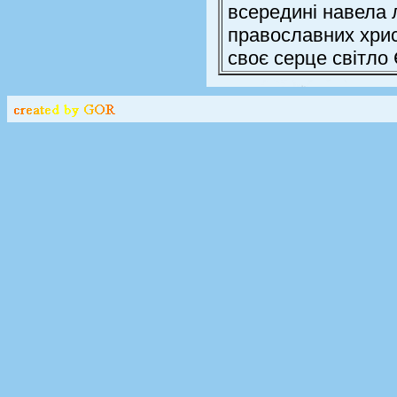
всередині навела 
православних хрис
своє серце світло 