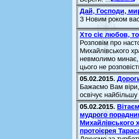
Дай, Господи, мир
З Новим роком вас
Хто сіє любов, т
Розповім про наст
Михайлівського хр
невмолимо минає, 
цього не розповіст
05.02.2015.
Дороги
Бажаємо Вам віри,
освічує найбільшу
05.02.2015.
Вітаєм
мудрого порадник
Михайлівського 
протоієрея Тарас
Дякуємо за турботу