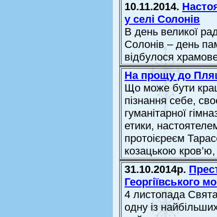
10.11.2014.
Насто
у селі Солонів
В день великої рад
Солонів – день па
відбулося храмов
На прощу до Пл
Що може бути кращ
пізнання себе, сво
гуманітарної гімна
етики, настоятеле
протоієреєм Тарас
козацькою кров’ю, с
31.10.2014р.
Прес
Георгіївського м
4 листопада Свят
одну із найбільших