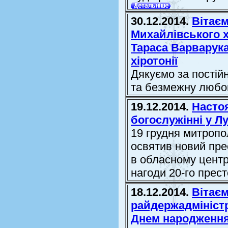
30.12.2014.
Вітає
Михайлівського 
Тараса Варварука
хіротонії
Дякуємо за постійн
та безмежну любов
19.12.2014.
Насто
богослужінні у Л
19 грудня митропо
освятив новий пре
в обласному центр
нагоди 20-го прест
18.12.2014.
Вітаєм
райдержадміністр
Днем народження