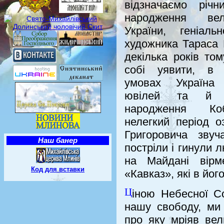
відзначаємо річ
народження ве
України, геніаль
художника Тараса
декілька років том
собі уявити, в
умовах Україна 
ювілей та й 
народження Ко
нелегкий період 
Григоровича зву
Наш банер
постріли і гинули 
на Майдані вірм
Код для вставки
«Кавказ», які в йог
Ц
іною Небесної Со
нашу свободу, ми
про яку мріяв вел