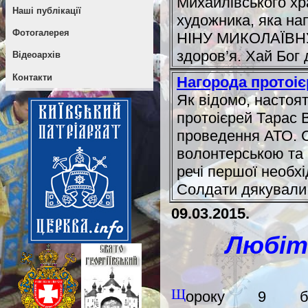
Михайлівського хр
Наші публікації
художника, яка на
Фотогалерея
НІНУ МИКОЛАЇВНУ. 
здоров’я. Хай Бог 
Відеоархів
Контакти
Нагорода протоі
Як відомо, настоя
протоієрей Тарас 
проведення АТО. С
волонтерською та 
речі першої необхі
Солдати дякували 
09.03.2015.
Любіть
Щ
ороку 9 б