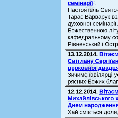
семінарії
Настоятель Свято-
Тарас Варварук вз
духовної семінарі
Божественною літ
кафедральному соб
Рівненський і Остр
13.12.2014.
Вітаєм
Світлану Сергіїв
церковної двадц
Зичимо ювілярці ус
рясних Божих благ
12.12.2014.
Вітаєм
Михайлівського х
Днем народження,
Хай сміється доля