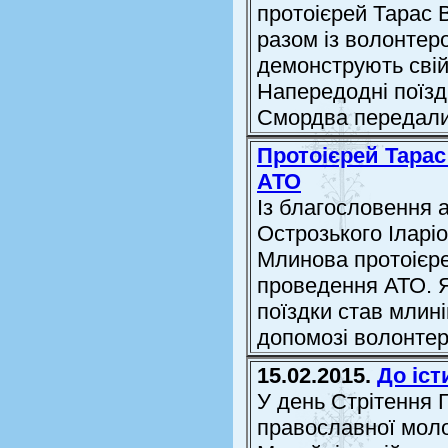
протоієрей Тарас 
разом із волонте
демонструють свій
Напередодні поїздк
Смордва передали
Протоієрей Тарас
АТО
Із благословення а
Острозького Іларі
Млинова протоієре
проведення АТО. Як
поїздки став млин
допомозі волонтері
15.02.2015.
До іс
У день Стрітення 
православної моло