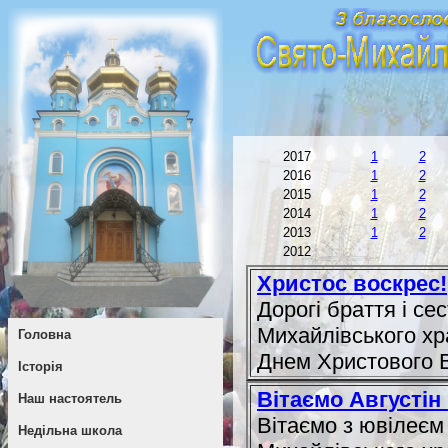
2017
1
2
2016
1
2
2015
1
2
2014
1
2
2013
1
2
2012
Христос воскрес!
Дорогі браття і се
Михайлівського хр
Головна
Днем Христового 
Історія
Вітаємо Августін
Наш настоятель
Вітаємо з ювілеєм
Недільна школа