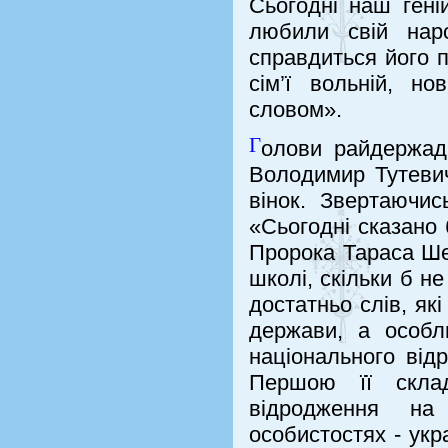
Сьогодні наш геній
любили свій наро
справдиться його п
сім’ї вольній, н
словом».
Г
олови райдержадм
Володимир Тутевич
вінок. Звертаючис
«Сьогодні сказано 
Пророка Тараса Шев
школі, скільки б н
достатньо слів, як
держави, а особл
національного відр
Першою її склад
відродження на 
особистостях - укра