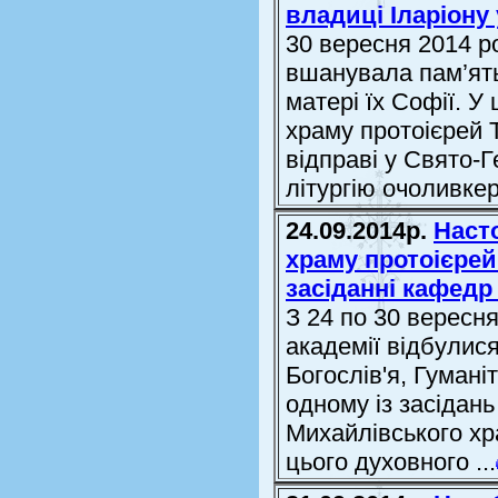
владиці Іларіону 
30 вересня 2014 
вшанувала пам’ять
матері їх Софії. 
храму протоієрей 
відправі у Свято-Г
літургію очоливкер.
24.09.2014р.
Наст
храму протоієрей
засіданні кафедр
З 24 по 30 вересн
академії відбулис
Богослів'я, Гумані
одному із засідань
Михайлівського хр
цього духовного ...