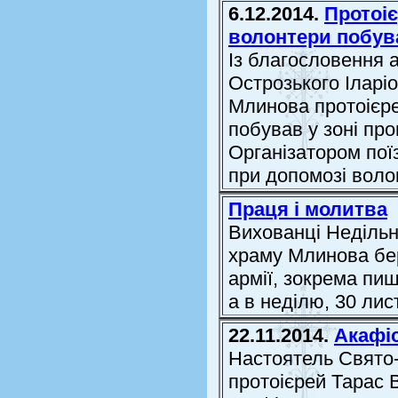
6.12.2014.
Протоіє
волонтери побува
Із благословення а
Острозького Іларі
Млинова протоієре
побував у зоні пр
Організатором пої
при допомозі волон
Праця і молитва
Вихованці Недільн
храму Млинова бер
армії, зокрема пиш
а в неділю, 30 лис
22.11.2014.
Акафіс
Настоятель Свято
протоієрей Тарас В