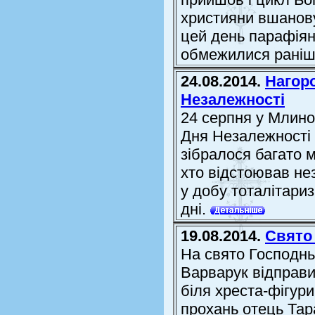
християни вшанову
цей день парафіян
обмежилися ранішн
24.08.2014.
Нагор
Незалежності
24 серпня у Млинов
Дня Незалежності 
зібралося багато 
хто відстоював не
у добу тоталітариз
дні.
19.08.2014.
Свято
На свято Господн
Варварук відправи
біля хреста-фігур
прохань отець Тар