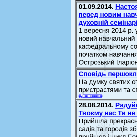
01.09.2014.
Настоя
перед новим нав
духовній семінарі
1 вересня 2014 р. 
новий навчальний 
кафедральному со
початком навчання
Острозький Іларіо
Сповідь першокл
На думку святих от
пристрастями та с
28.08.2014.
Радуйс
Твоєму нас Ти не
Прийшла прекрасна 
садів та городів з
прийшов і цикл Бо