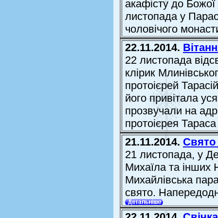
акафісту до Божої 
листопада у Парас
чоловічого монаст
22.11.2014.
Вітанн
22 листопада відс
клірик Млинівсько
протоієрей Тарасій
його привітала ус
прозвучали на адр
протоієрея Тараса 
21.11.2014.
Свято
21 листопада, у Д
Михаїла та інших 
Михайлівська пар
свято. Напередодн
22.11.2014.
Свічка