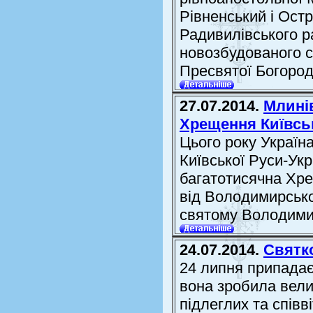
Рівненський і Остр
Радивилівського р
новозбудованого с
Пресвятої Богороди
27.07.2014.
Млинів
Хрещення Київськ
Цього року Україн
Київської Руси-Ук
багатотисячна Хре
від Володимирсько
святому Володими
24.07.2014.
Святко
24 липня припадає
вона зробила вели
підлеглих та співв