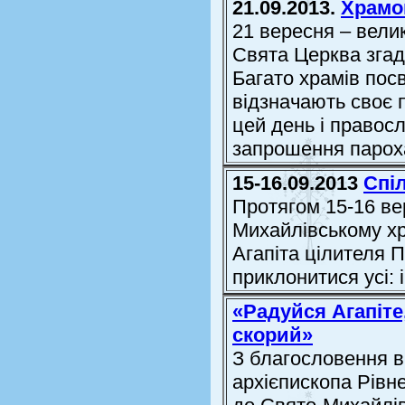
21.09.2013.
Храмо
21 вересня – вели
Свята Церква згад
Багато храмів посвя
відзначають своє 
цей день і правос
запрошення пароха
15-16.09.2013
Спі
Протягом 15-16 ве
Михайлівському хр
Агапіта цілителя П
приклонитися усі: і
«Радуйся Агапіте,
скорий»
З благословення в
архієпископа Рівне