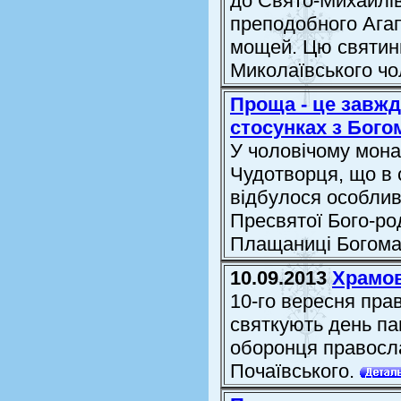
до Свято-Михайлів
преподобного Агап
мощей. Цю святин
Миколаївського чол
Проща - це завжд
стосунках з Бого
У чоловічому мон
Чудотворця, що в 
відбулося особлив
Пресвятої Бого-ро
Плащаниці Богома
10.09.2013
Храмов
10-го вересня прав
святкують день па
оборонця правосла
Почаївського.