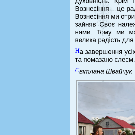
духовність. Крім 
Вознесіння – це ра
Вознесіння ми отри
зайняв Своє належ
нами. Тому ми м
велика радість для 
Н
а завершення усі
та помазано єлеєм.
С
вітлана Швайчук