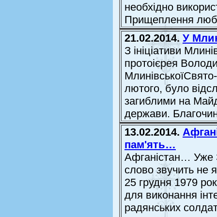
необхідно викорис
Прищеплення любов
21.02.2014.
У Млин
З ініціативи Млин
протоієрея Волод
МлинівськоїСвято-
лютого, було відс
загиблими на Майд
держави. Благочин
13.02.2014.
Афгані
пам'ять…
Афганістан… Уже 3
слово звучить не я
25 грудня 1979 рок
для виконання інт
радянських солдат, 