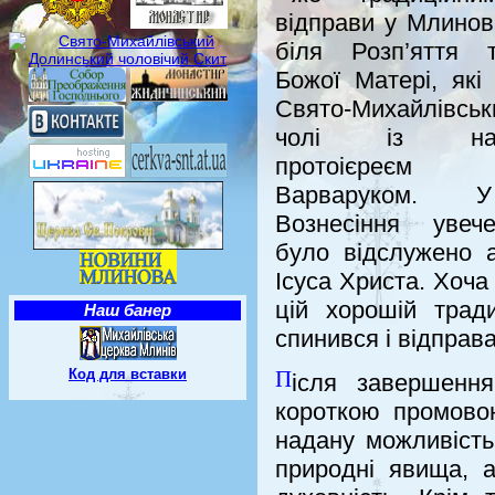
відправи у Млинові
біля Розп’яття 
Божої Матері, які
Свято-Михайлівськ
чолі із наст
протоієреєм 
Варваруком. 
Вознесіння увеч
було відслужено 
Ісуса Христа. Хоча
цій хорошій трад
Наш банер
спинився і відправа
П
Код для вставки
ісля завершення
короткою промовою
надану можливість
природні явища, 