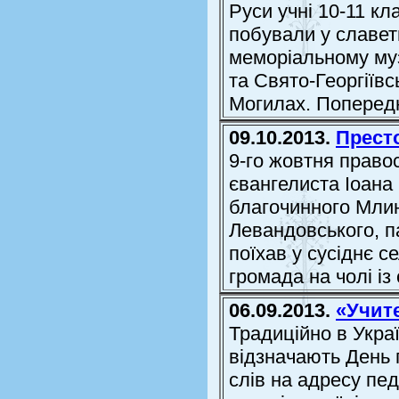
Руси учні 10-11 кла
побували у славет
меморіальному муз
та Свято-Георгіїв
Могилах. Попередн
09.10.2013.
Престо
9-го жовтня право
євангелиста Іоана
благочинного Мли
Левандовського, п
поїхав у сусіднє с
громада на чолі із 
06.09.2013.
«Учит
Традиційно в Укра
відзначають День 
слів на адресу пед