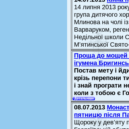
14 липня 2013 року
група дитячого хо
Млинова на чолі і
Варваруком, реге
Недільної школи С
М’ятинської Свято-
Проща до мощей с
ігумена Бригинсь
Постав мету і йд
крізь перепони т
і знай програти 
коли з тобою є Г
08.07.2013
Монаст
пятницю після П
Щороку у дев’яту 