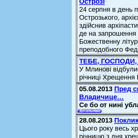
Острозі
24 серпня в день 
Острозького, архіє
здійснив архіпасти
де на запрошення 
Божественну літур
преподобного Фед.
ТЕБЕ, ГОСПОДИ
У Млинові відбули
річниці Хрещення 
05.08.2013
Пред с
Владичице…
Се бо от нині убл
28.08.2013
Поклик
Цього року весь хр
річницю з дня хрещ