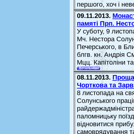
першого, хоч і нев
09.11.2013.
Монас
памяті Прп. Нест
У суботу, 9 листо
Мч. Нестора Солунс
Печерського, в Бл
блгв. кн. Андрiя С
Мцц. Капiтолiни та
08.11.2013.
Проща
Чорткова та Зарв
8 листопада на св
Солунського праці
райдержадміністра
паломницьку поїзд
відновитися прибу
самоврядування та