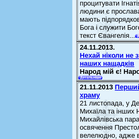
процитувати Ігнат
людини є прослава 
мають підпорядков
Бога і служити Бог
текст Євангелія...
24.11.2013.
Нехай ніколи не з
наших нащадків
Народ мій є! Наро
21.11.2013
Перший
храму
21 листопада, у Д
Михаїла та інших 
Михайлівська пара
освячення Престол
велелюдно, адже в