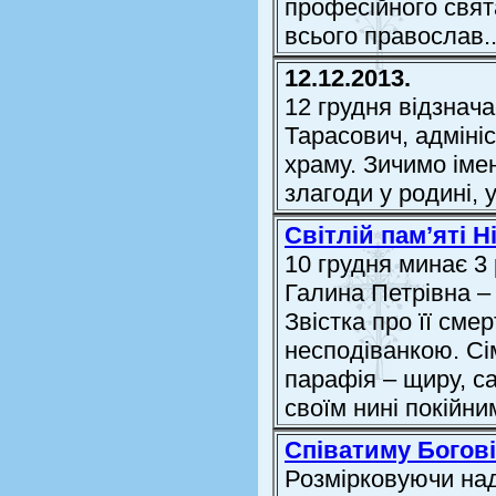
професійного свят
всього православ..
12.12.2013.
12 грудня відзнач
Тарасович, адміні
храму. Зичимо імен
злагоди у родині, 
Світлій пам’яті 
10 грудня минає 3 
Галина Петрівна –
Звістка про її см
несподіванкою. Сі
парафія – щиру, с
своїм нині покійним
Співатиму Богов
Розмірковуючи над 