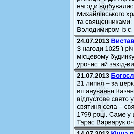
нагоди відбувалис
Михайлівського хр
та священниками: о
Володимиром із с. 
24.07.2013
Вистав
З нагоди 1025-ї рі
місцевому будинку
урочистий захід-в
21.07.2013
Богосл
21 липня – за цер
вшанування Казанс
відпустове свято у
святиня села – св
1799 році. Саме у 
Тарас Варварук оч
14.07.2013
Кінна 