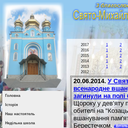
2017
1
2
2016
1
2
2015
1
2
2014
1
2
2013
1
2
2012
20.06.2014.
У Свят
всенародне вшану
загинули на полі
Головна
Щороку у дев’яту п
Історія
обителі на "Козац
Наш настоятель
вшанування пам'яті
Недільна школа
Берестечком.