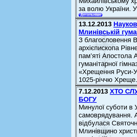
Михайлівському хр
за волю України. У
13.12.2013
Науков
Млинівській гуман
З благословення В
архієпископа Рівне
пам’яті Апостола 
гуманітарної гімн
«Хрещення Руси-Ук
1025-річчю Хреще.
7.12.2013
ХТО СЛ
БОГУ
Минулої суботи в 
самоврядування. А
відбулася Святочн
Млинівщино христи