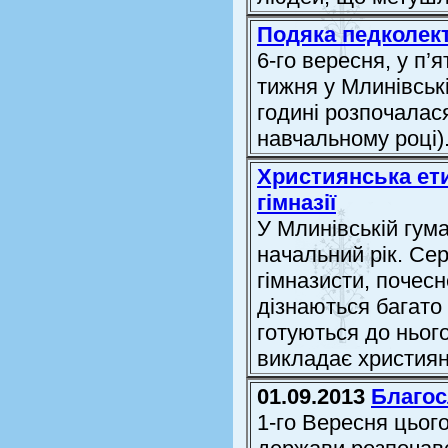
Подяка педколект
6-го вересня, у п’
тижня у Млинівській
годині розпочалас
навчальному році)
Християнська ети
гімназії
У Млинівській гума
начальний рік. Сер
гімназисти, почесн
дізнаються багато
готуються до ньог
викладає християнс
01.09.2013
Благос
1-го Вересня цього