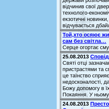
держави розпочавс
відчинив свої две
технолого-економі
екзотичні новинки
відчувається дбай
Той,хто осяює жи
сам без світла…
Серце огортає сму
25.08.2013
Сповід
Святі отці зазнача
пристрастями та с
це таїнство спри
недосконалості, д
Божу допомогу в ї
Покаяння. У ньому т
24.08.2013
Престо