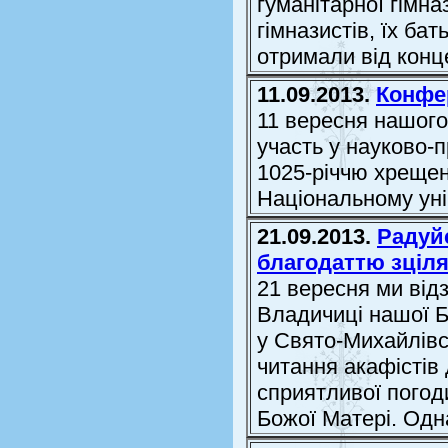
гуманітарної гімна
гімназистів, їх ба
отримали від конце
11.09.2013.
Конфер
11 вересня нашого
участь у науково-п
1025-річчю хрещен
Національному уні
21.09.2013.
Радуй
благодаттю зціл
21 вересня ми від
Владичиці нашої Б
у Свято-Михайлівс
читання акафістів 
сприятливої погоди
Божої Матері. Одна