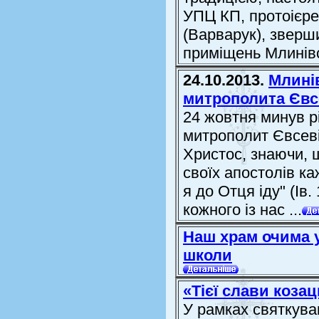
УПЦ КП, протоієре
(Варварук), зверш
приміщень Млинівс
24.10.2013.
Млині
митрополита Євс
24 жовтня минув рі
митрополит Євсеві
Христос, знаючи, 
своїх апостолів ка
я до Отця іду" (Ів.
кожного із нас ...
Наш храм очима у
школи
«Тієї слави коза
У рамках святкува