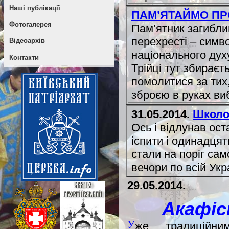
Наші публікації
ПАМ’ЯТАЙМО ПРО
Фотогалерея
Пам’ятник загибл
перехресті – симв
Відеоархів
національного духу
Контакти
Трійці тут збирає
помолитися за тих,
зброєю в руках ви
31.05.2014.
Школо
Ось і відлунав ос
іспити і одинадця
стали на поріг сам
вечори по всій Укр
29.05.2014.
Акафіс
У
же традиційни