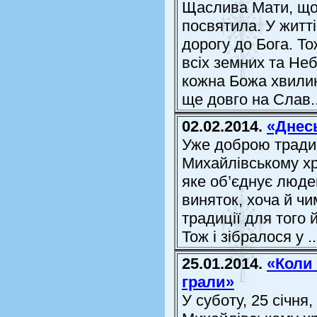
Щаслива Мати, що 
посвятила. У житті
дорогу до Бога. Т
всіх земних та Не
кожна Божа хвилин
ще довго на Слав..
02.02.2014.
«Днес
Уже доброю тради
Михайлівському хр
яке об’єднує людей
виняток, хоча й чи
традиції для того 
Тож і зібралося у ..
25.01.2014.
«Коли
грали»
У суботу, 25 січня