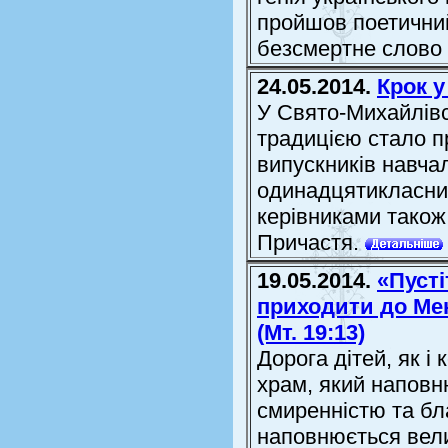
пройшов поетични
безсмертне слово К
24.05.2014.
Крок у
У Свято-Михайлів
традицією стало п
випускників навча
одинадцятикласник
керівниками також 
Причастя.
19.05.2014.
«Пусті
приходити до Мен
(Мт. 19:13)
Дорога дітей, як і
храм, який напов
смиренністю та бл
наповнюється вели