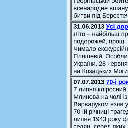
Георгіївській обит
всенародне вшанув
битви під Бересте
31.06.2013
Усі до
Літо – найбільш пр
подорожей, прощ. 
Чимало екскурсійн
Пляшевій. Особливо
України. 28 червн
на Козацьких Могил
07.07.2013
70-і р
7 липня кліросний
Млинова на чолі і
Варваруком взяв у
70-ій річниці траг
липня 1943 року ф
селян, серед яких .