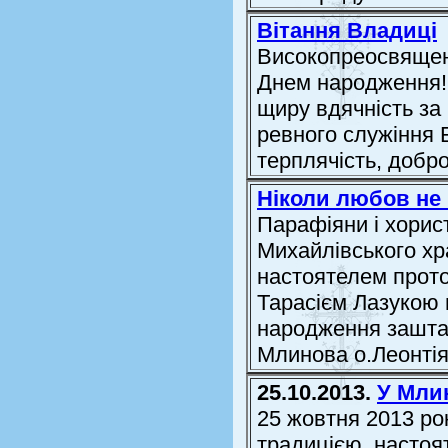
Вітання Владиці
Високопреосвященн
Днем народження
щиру вдячність за
ревного служіння Б
терплячість, добро
Ніколи любов не 
Парафіяни і хорис
Михайлівського хр
настоятелем прот
Тарасієм Лазукою п
народження заштат
Млинова о.Леонті
25.10.2013.
У Мли
25 жовтня 2013 ро
традицією, настоя