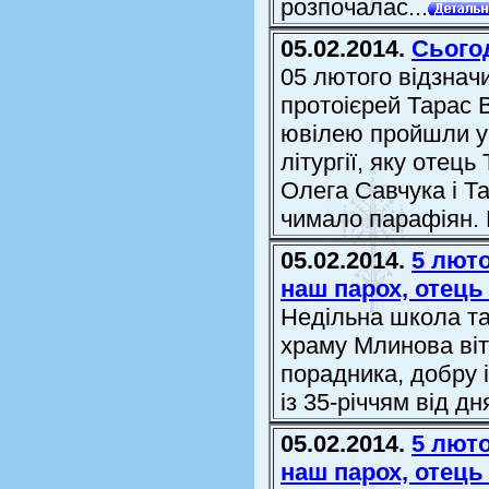
розпочалас...
05.02.2014.
Сього
05 лютого відзнач
протоієрей Тарас 
ювілею пройшли у 
літургії, яку отец
Олега Савчука і Т
чимало парафіян. 
05.02.2014.
5 люто
наш парох, отець
Недільна школа та
храму Млинова віт
порадника, добру 
із 35-річчям від д
05.02.2014.
5 люто
наш парох, отець