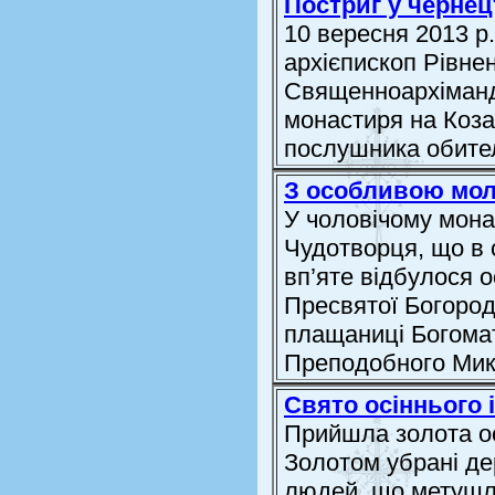
Постриг у черне
10 вересня 2013 р
архієпископ Рівнен
Священноархімандр
монастиря на Коза
послушника обите
З особливою мо
У чоловічому мон
Чудотворця, що в 
вп’яте відбулося 
Пресвятої Богород
плащаниці Богомат
Преподобного Мико
Свято осіннього 
Прийшла золота ос
Золотом убрані де
людей, що метушли