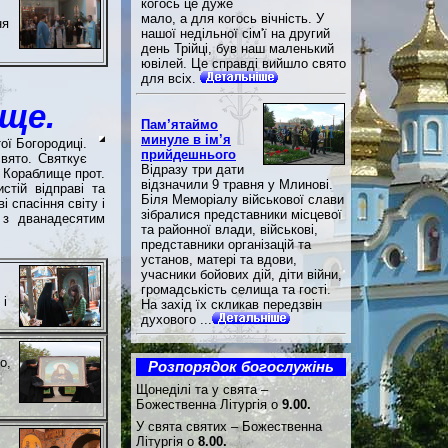
когось це дуже
мало, а для когось вічність. У
ня
нашої недільної сім'ї на другий
день Трійці, був наш маленький
ювілей. Це справді вийшло свято
для всіх.
ище.
Пам’ятаймо
минуле в ім’я
ої Богородиці.
прийдешнього
свято. Святкує
Відразу три дати
 Кораблище прот.
відзначили 9 травня у Млинові.
стій відправі та
Біля Меморіалу військової слави
 спасіння світу і
зібралися представники місцевої
 з дванадесятим
та районної влади, військові,
представники організацій та
установ, матері та вдови,
учасники бойових дій, діти війни,
громадськість селища та гості.
 і
На захід їх скликав передзвін
духового ...
о,
Розпорядок богослужінь
Щонеділі та у свята –
Божественна Літургія о
9.00.
У свята святих – Божественна
Літургія о
8.00.