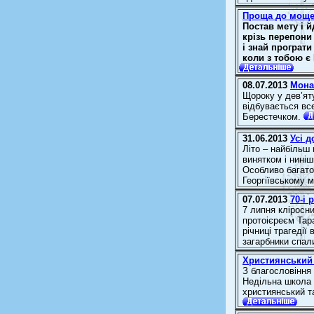
Проща до мощей
Постав мету і й
крізь перепони
і знай програт
коли з тобою є
08.07.2013
Мона
Щороку у дев’яту
відбувається все
Берестечком.
31.06.2013
Усі 
Літо – найбільш
винятком і нині
Особливо багато 
Георгіївському м
07.07.2013
70-і 
7 липня кліросн
протоієреєм Тар
річниці трагедії
загарбники спал
Християнський 
З благословіння
Недільна школа 
християнський т