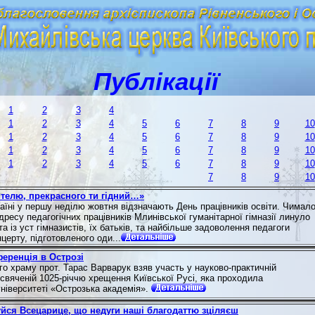
Публікації
1
2
3
4
1
2
3
4
5
6
7
8
9
10
1
2
3
4
5
6
7
8
9
10
1
2
3
4
5
6
7
8
9
10
1
2
3
4
5
6
7
8
9
10
7
8
9
10
телю, прекрасного ти гідний…»
раїні у першу неділю жовтня відзначають День працівників освіти. Чимал
дресу педагогічних працівників Млинівської гуманітарної гімназії линуло
а із уст гімназистів, їх батьків, та найбільше задоволення педагоги
церту, підготовленого оди...
еренція в Острозі
го храму прот. Тарас Варварук взяв участь у науково-практичній
исвяченій 1025-річчю хрещення Київської Русі, яка проходила
ніверситеті «Острозька академія».
йся Всецарице, що недуги наші благодаттю зціляєш