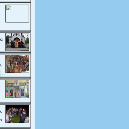
ах
й.
о,
х.