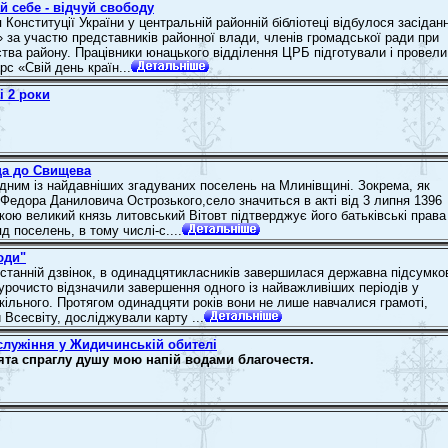
й себе - відчуй свободу
Конституції України у центральній районній бібліотеці відбулося засідан
» за участю представників районної влади, членів громадської ради при
тва району. Працівники юнацького відділення ЦРБ підготували і провели
рс «Свій день країн...
і 2 роки
а до Свищева
дним із найдавніших згадуваних поселень на Млинівщині. Зокрема, як
 Федора Даниловича Острозького,село значиться в акті від 3 липня 1396
якою великий князь литовський Вітовт підтверджує його батьківські права
яд поселень, в тому числі-с....
юди"
останній дзвінок, в одинадцятикласників завершилася державна підсумко
 урочисто відзначили завершення одного із найважливіших періодів у
шкільного. Протягом одинадцяти років вони не лише навчалися грамоті,
 Всесвіту, досліджували карту ...
служіння у Жидичинській обителі
ята спраглу душу мою напій водами благочестя.