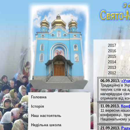
2017
2016
2015
2014
2013
2012
06.09.2013.
«Учи
Традиційно в Ук
теплих слів на а
напередодні свят
Головна
отримали від кон
11.09.2013.
Конф
Історія
11 вересня нашо
конференції, пр
Наш настоятель
Національному у
Недільна школа
21.09.2013.
Раду