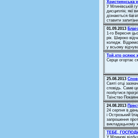
Християнська ет
У Млинівській гу
дисциплін, які в
дізнаються бага
ставити запитан
01.09.2013
Благ
1-го Вересня ць
рік. Широко від
коледж. Відремо
у всьому відчув
Той,хто осяює 
Серце огортає с
25.08.2013
Спов
Святі отці зазн
сповідь. Саме ц
позбутися прогр
Таїнство Покаяння
24.08.2013
Прес
24 серпня в ден
і Острозький Іла
запрошення прот
викладацькому х
ТЕБЕ, ГОСПОД
У Млинові відбу