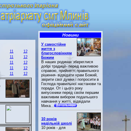
Новини
У самостійне
життя з
11
12
благословінням
11
12
Божим
В наших родинах збереглися
11
12
добрі традиції- перед важливою
11
12
справою, прийнятті правильного
11
12
рішення- відвідати храм Божий,
звірити свої думки і попросити в
Господа правильної настанови та
о
поради. От і цього року
випускники перед своїм першим
важливим вибором подальшого
навчання у житті, відвідали
Миха...
10 років
недільній школі
10 років - для