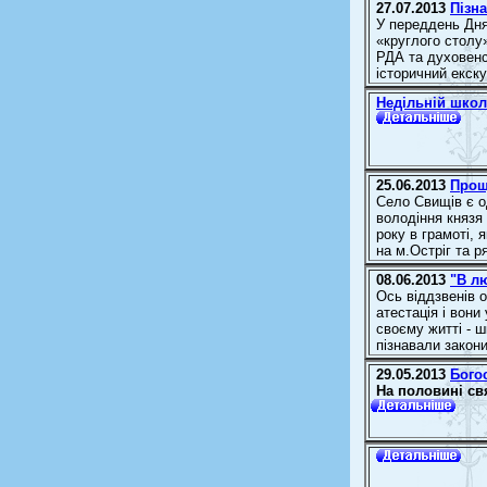
27.07.2013
Пізна
У переддень Дня 
«круглого столу
РДА та духовенс
історичний екску
Недільній школ
25.06.2013
Прощ
Село Свищів є о
володіння князя
року в грамоті, 
на м.Остріг та р
08.06.2013
"В л
Ось віддзвенів 
атестація і вони
своєму житті - 
пізнавали закони
29.05.2013
Бого
На половині св