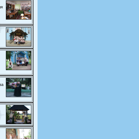
ня
ва