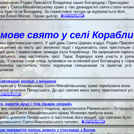
ідзначаємо Різдво Пресвятої Владичиці нашої Богородиці і Приснодіви
ними у Свято-Михайлівському храмі у такі дванадесяті свята стали читан
са Христа чи Всецариці. За сприятливої погоди це відбувається біля
ури Божої Матері. Однак цьогор...
мове свято у селі Корабл
ике християнське свято. У цей день Свята Церква згадує Різдво Пресвят
освячені на честь цієї величної події і відзначають своє престольне 
цей день і православна громада села Кораблище. На запрошення пароха
вського, наш настоятель прот. Тарас Варварук взяв участь в урочи
дь. У своєму слові отець зупинився на особливій ролі Богородиці у справі
олебну настоятель тепло подякував священикам та привітав усіх
зником.
ілкування молоді з монахом
вересня у Млинівському Свято-Михайлівському храмі перебувала ікона
піта цілителя Печерського. До цієї святині мали змогу приклонитися усі:
е, недугів душі і тіла лікарю скорий»
 високопреосвященного Іларіона, архієпископа Рівненського і Острозьког
ресня, до Свято-Михайлівського храму Млинова прибула ікона
апіта цілителя Печерського із часточкою його мощей. Цю святиню було
дичинського Свято-Миколаївського чоловіч...
жди пережиття чогось нового у стосунках з Богом