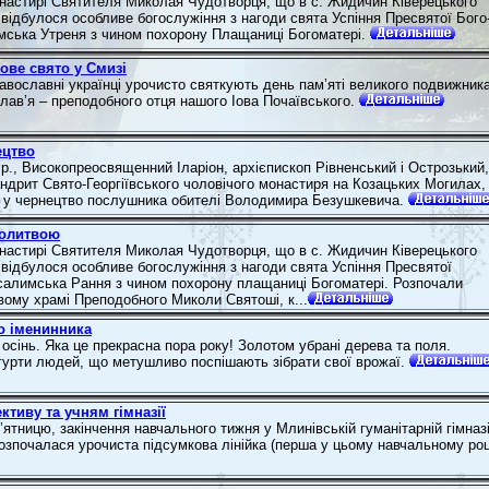
настирі Святителя Миколая Чудотворця, що в с. Жидичин Ківерецького
 відбулося особливе богослужіння з нагоди свята Успіння Пресвятої Бого
мська Утреня з чином похорону Плащаниці Богоматері.
ове свято у Смизі
равославні українці урочисто святкують день пам’яті великого подвижника
лав’я – преподобного отця нашого Іова Почаївського.
ецтво
 р., Високопреосвященний Іларіон, архієпископ Рівненський і Острозький,
дрит Свято-Георгіївського чоловічого монастиря на Козацьких Могилах,
 у чернецтво послушника обителі Володимира Безушкевича.
молитвою
настирі Святителя Миколая Чудотворця, що в с. Жидичин Ківерецького
 відбулося особливе богослужіння з нагоди свята Успіння Пресвятої
салимська Рання з чином похорону плащаниці Богоматері. Розпочали
вому храмі Преподобного Миколи Святоші, к...
о іменинника
осінь. Яка це прекрасна пора року! Золотом убрані дерева та поля.
урти людей, що метушливо поспішають зібрати свої врожаї.
ктиву та учням гімназії
п’ятницю, закінчення навчального тижня у Млинівській гуманітарній гімназі
розпочалася урочиста підсумкова лінійка (перша у цьому навчальному роц