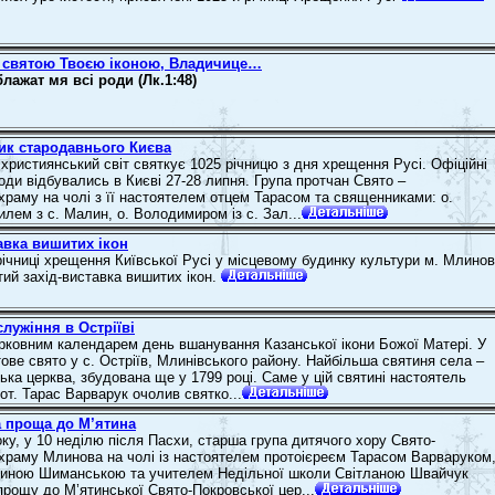
 святою Твоєю іконою, Владичице…
блажат мя всі роди (Лк.1:48)
ик стародавнього Києва
 християнський світ святкує 1025 річницю з дня хрещення Русі. Офіційні
годи відбувались в Києві 27-28 липня. Група протчан Свято –
храму на чолі з її настоятелем отцем Тарасом та священниками: о.
илем з с. Малин, о. Володимиром із с. Зал...
авка вишитих ікон
 річниці хрещення Київської Русі у місцевому будинку культури м. Млино
тий захід-виставка вишитих ікон.
лужіння в Остріїві
ерковним календарем день вшанування Казанської ікони Божої Матері. У
ове свято у с. Остріїв, Млинівського району. Найбільша святиня села –
ька церква, збудована ще у 1799 році. Саме у цій святині настоятель
от. Тарас Варварук очолив святко...
а проща до М’ятина
ку, у 10 неділю після Пасхи, старша група дитячого хору Свято-
храму Млинова на чолі із настоятелем протоієреєм Тарасом Варваруком
Іриною Шиманською та учителем Недільної школи Світланою Швайчук
прощу до М’ятинської Свято-Покровської цер...