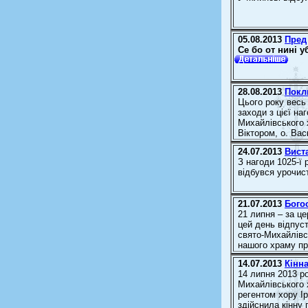
05.08.2013
Пред
Се бо от нині у
28.08.2013
Покл
Цього року весь
заходи з цієї на
Михайлівського 
Віктором, о. Вас
24.07.2013
Вист
З нагоди 1025-ї
відбувся урочис
21.07.2013
Богос
21 липня – за ц
цей день відпуст
свято-Михайлівс
нашого храму пр
14.07.2013
Кінн
14 липня 2013 ро
Михайлівського 
регентом хору 
здійснила кінну 