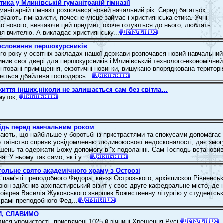
ика у Млинівській гуманітраній гімназії
манітарній гімназії розпочався новий начальний рік. Серед багатьох
ивчають гімназисти, почесне місце займає і християнська етика. Учні
то нового, вивчаючи цей предмет, охоче готуються до нього, люблять
ня вчителю. А викладає християнську...
ословення першокурсників
ого року у освітніх закладах нашої держави розпочався новий навчальний
чинив свої двері для першокурсників і Млинівський технолого-економічний
нтовані приміщення, екзотичні новинки, вишукано впорядкована територі
ається дбайлива господарсь...
життя інших,ніколи не залишається сам без світла…
муток,
ідь перед навчальним роком
ачають, що найбільше у боротьбі із пристрастями та спокусами допомагає
е таїнство сприяє усвідомленню людиноюсвоєї недосконалості, дає змог
ішень та одержати Божу допомогу в їх подоланні. Сам Господь встанови
. У ньому так само, як і у ...
тольне свято академічного храму в Острозі
ь пам'яті преподобного Федора, князя Острозького, архієпископ Рівненсь
ріон здійснив архіпастирський візит у своє друге кафедральне місто, де 
оієрея Василія Жуковського звершив Божественну літургію у студентськ
рамі преподобного Фед...
И, СЛАВИМО
лися урочистості, присвячені 1025-й річниці Хрещення Русі