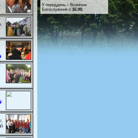
У переддень – Всенічне
-
Богослужіння о
16.00.
,
ї.
і).