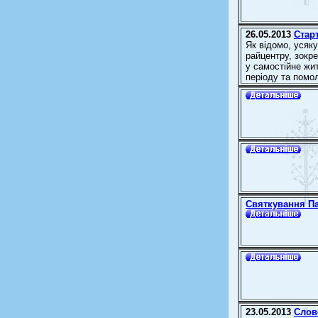
26.05.2013
Стар
Як відомо, усяк
райцентру, зокр
у самостійне жи
періоду та помол
Святкування Па
23.05.2013
Слов