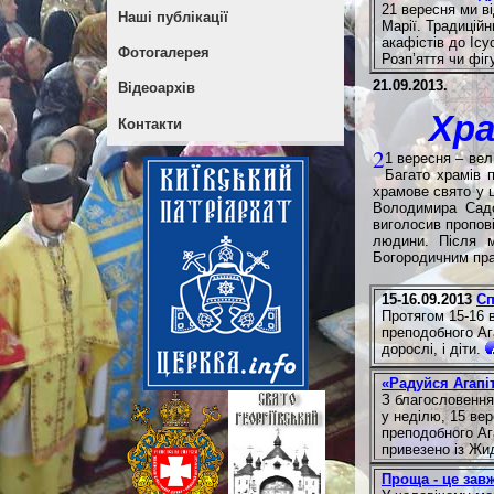
21 вересня ми в
Наші публікації
Марії. Традицій
акафістів до Ісу
Фотогалерея
Розп’яття чи фіг
21.09.2013.
Відеоархів
Хра
Контакти
2
1 вересня – вел
Багато храмів п
храмове свято у 
Володимира Садо
виголосив пропові
людини. Після м
Богородичним пра
15-16.09.2013
Сп
Протягом 15-16 
преподобного Ага
дорослі, і діти.
«Радуйся Агапіт
З благословення
у неділю, 15 ве
преподобного Аг
привезено із Жи
Проща - це зав