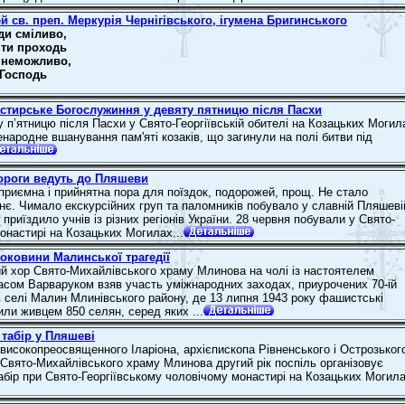
 св. преп. Меркурія Чернігівського, ігумена Бригинського
ди сміливо,
 ти проходь
и неможливо,
 Господь
стирське Богослужиння у девяту пятницю після Пасхи
 п’ятницю після Пасхи у Свято-Георгіївській обителі на Козацьких Могил
народне вшанування пам'яті козаків, що загинули на полі битви під
дороги ведуть до Пляшеви
 приємна і прийнятна пора для поїздок, подорожей, прощ. Не стало
шнє. Чимало екскурсійних груп та паломників побувало у славній Пляшеві
приїздило учнів із різних регіонів України. 28 червня побували у Свято-
онастирі на Козацьких Могилах...
роковини Малинської трагедії
ий хор Свято-Михайлівського храму Млинова на чолі із настоятелем
асом Варваруком взяв участь уміжнародних заходах, приурочених 70-ій
 в селі Малин Млинівського району, де 13 липня 1943 року фашистські
или живцем 850 селян, серед яких ...
табір у Пляшеві
 високопреосвященного Іларіона, архієпископа Рівненського і Острозьког
Свято-Михайлівського храму Млинова другий рік поспіль організовує
абір при Свято-Георгіївському чоловічому монастирі на Козацьких Могила