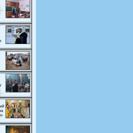
я
у
в
кий
на
о-