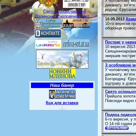
У чоловічому мо
деканату, вп’яте
родиці: Єрусали
10.09.2013
Храм
10-го вересня п
оборонця правос
Постриг у черн
10 вересня 2013
Священноархіман
звершив постриг
З особливою 
У чоловічому мо
деканату, вп’яте
Богородиці: Єру
відправу в домо
Наш банер
Свято осінньог
Прийшла золота 
Повсюди видно г
Код для вставки
Подяка педколе
6-го вересня, у 
О 14-тій годині 