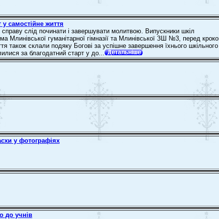
т у самостійне життя
у справу слід починати і завершувати молитвою. Випускники шкіл
ема Млинівської гуманітарної гімназії та Млинівської ЗШ №3, перед крок
ття також склали подяку Богові за успішне завершення їхнього шкільного
илися за благодатний старт у до...
схи у фотографіях
о до учнів