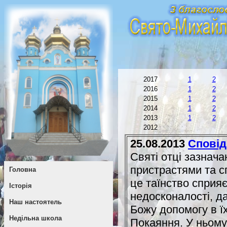
2017
1
2
2016
1
2
2015
1
2
2014
1
2
2013
1
2
2012
25.08.2013
Сповід
Святі отці зазнача
пристрастями та с
Головна
це таїнство спри
Історія
недосконалості, д
Наш настоятель
Божу допомогу в ї
Недільна школа
Покаяння. У ньому т