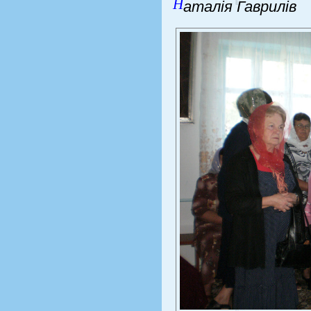
Н
аталія Гаврилів