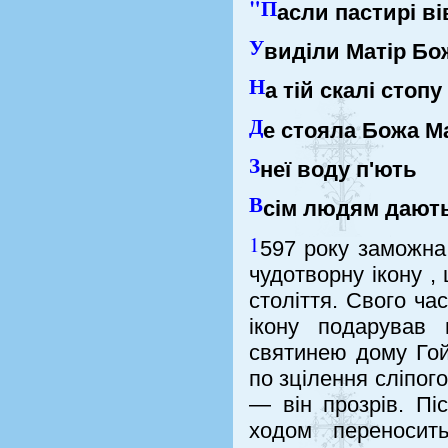
"П
асли пастирі вів
У
виділи Матір Бож
Н
а тій скалі стопу
Д
е стояла Божа М
З
неї воду п'ють
В
сім людям дають.
1
597 року заможна
чудотворну ікону ,
століття. Свого ча
ікону подарував 
святинею дому Гой
по зцілення сліпог
— він прозрів. Пі
ходом переносит