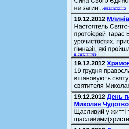
Сина Свого Єдинор
не загин...
19.12.2012
Млинівс
Настоятель Свято
протоієрей Тарас 
урочистостях, при
гімназії, які прой
19.12.2012
Храмов
19 грудня правосл
вшановують святу 
святителя Микола
19.12.2012
День п
Миколая Чудотв
Щасливий у житті 
щасливими(христи