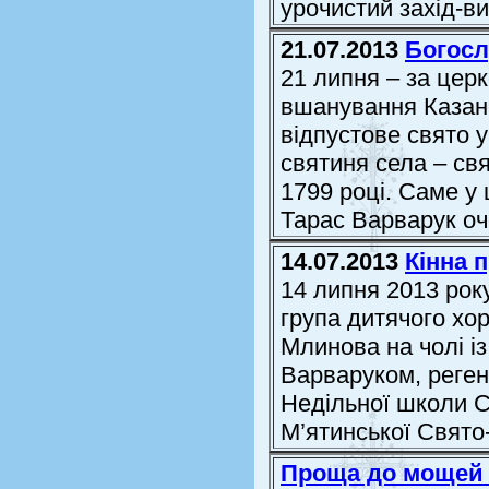
урочистий захід-в
21.07.2013
Богосл
21 липня – за цер
вшанування Казанс
відпустове свято у
святиня села – св
1799 році. Саме у 
Тарас Варварук оч
14.07.2013
Кінна 
14 липня 2013 року
група дитячого хо
Млинова на чолі і
Варваруком, реге
Недільної школи С
М’ятинської Свято-
Проща до мощей с