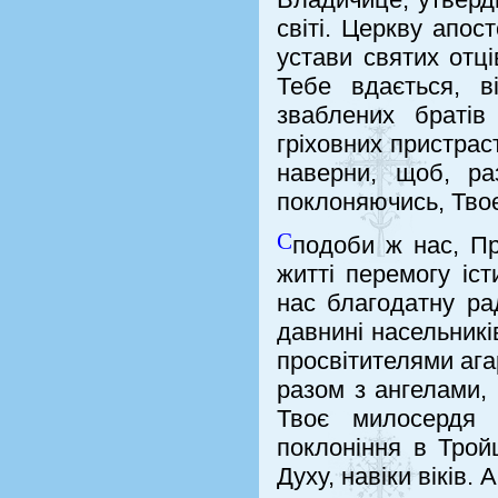
світі. Церкву апос
устави святих отці
Тебе вдається, 
зваблених браті
гріховних пристраст
наверни, щоб, р
поклоняючись, Твоє
С
подоби ж нас, П
житті перемогу іс
нас благодатну ра
давнині насельникі
просвітителями ага
разом з ангелами, 
Твоє милосердя 
поклоніння в Трой
Духу, навіки віків. 