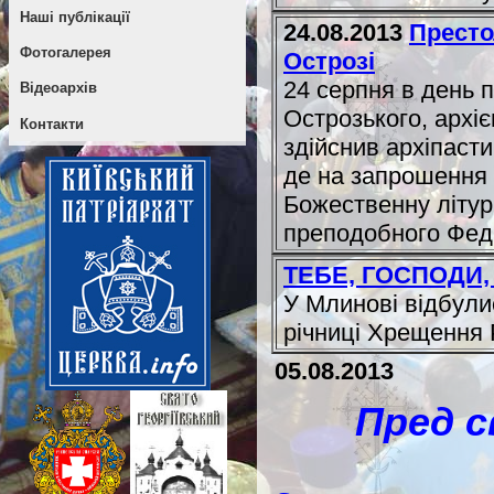
Наші публікації
24.08.2013
Престо
Фотогалерея
Острозі
24 серпня в день 
Відеоархів
Острозького, архіє
Контакти
здійснив архіпасти
де на запрошення 
Божественну літур
преподобного Фед.
ТЕБЕ, ГОСПОДИ
У Млинові відбули
річниці Хрещення 
05.08.2013
Пред с