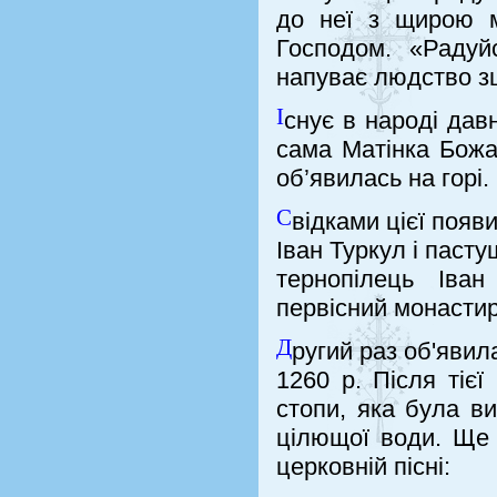
до неї з щирою м
Господом. «Радуй
напуває людство зц
І
снує в народі да
сама Матінка Божа
об’явилась на горі.
С
відками цієї появ
Іван Туркул і пасту
тернопілець Іва
первісний монастир
Д
ругий раз об'явил
1260 р. Після тієї
стопи, яка була ви
цілющої води. Ще 
церковній пісні: