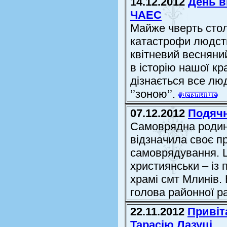
14.12.2012
День в
ЧАЕС
Майже чверть стол
катастрофи людств
квітневий весняни
в історію нашої к
дізнається все лю
’’зоною’’.
07.12.2012
Подячн
Самоврядна родин
відзначила своє п
самоврядування. Ц
християнськи – із
храмі смт Млинів. 
голова районної р
22.11.2012
Привіт
Тарасію Лазуці