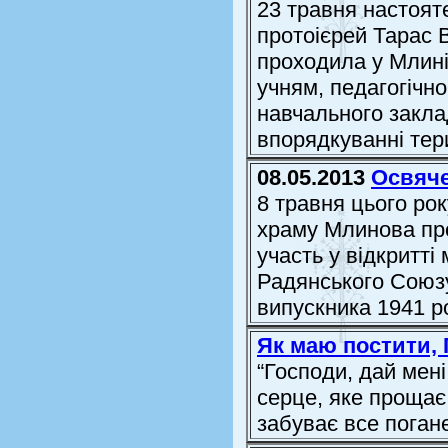
23 травня настоят
протоієрей Тарас В
проходила у Млинів
учням, педагогічн
навчального заклад
впорядкуванні тери
08.05.2013
Освяче
8 травня цього ро
храму Млинова про
участь у відкритті
Радянського Союз
випускника 1941 
Як маю постити,
“Господи, дай мені
серце, яке прощає 
забуває все погане