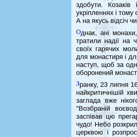
здобути. Козаків
укріпленнях і том
А на якусь відсіч ч
О
днак, ані монахи
тратили надії на 
своїх гарячих мол
для монастиря і дл
наступ, щоб за одн
оборонений монаст
З
ранку, 23 липня 1
найкритичнішій хв
заглада вже ніког
"Возбраній воєвод
заспівав цю прега
чудо! Небо розкри
церквою і розпро