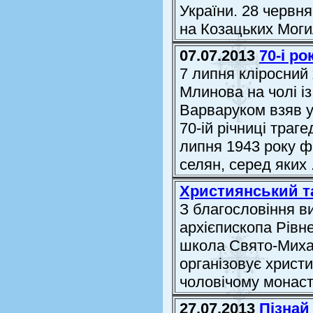
України. 28 червн
на Козацьких Могил
07.07.2013
70-і р
7 липня кліросний
Млинова на чолі і
Варваруком взяв у
70-ій річниці траг
липня 1943 року ф
селян, серед яких .
Християнський т
З благословіння в
архієпископа Рівне
школа Свято-Михай
організовує христи
чоловічому монаст
27.07.2013
Пізнай