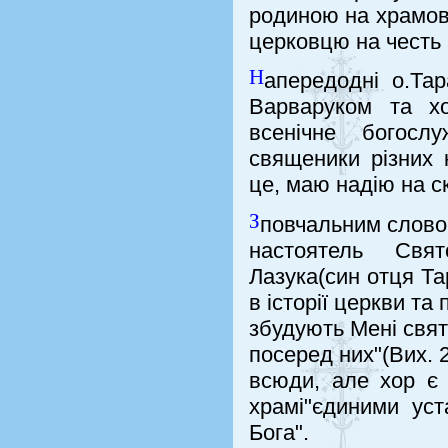
родиною на храмови
церковцю на честь 
Н
апередодні о.Тар
Варваруком та хо
всенічне богослу
священики різних
це, маю надію на с
З
повчальним словом
настоятель Свя
Лазука(син отця Та
в історії церкви та
збудують Мені свя
посеред них"(Вих. 
всюди, але хор є 
храмі"єдиними ус
Бога".