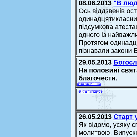
08.06.2013
"В лю
Ось віддзвенів ост
одинадцятикласни
підсумкова атеста
одного із найважли
Протягом одинадця
пізнавали закони В
29.05.2013
Богосл
На половині свят
благочестя.
26.05.2013
Старт 
Як відомо, усяку с
молитвою. Випускн