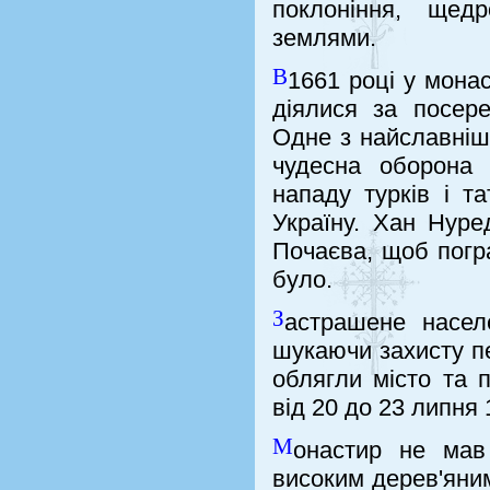
поклоніння, щед
землями.
В
1661 році у монас
діялися за посере
Одне з найславніш
чудесна оборона 
нападу турків і т
Україну. Хан Нуре
Почаєва, щоб погра
було.
З
астрашене населе
шукаючи захисту п
облягли місто та 
від 20 до 23 липня 
М
онастир не мав
високим дерев'яним