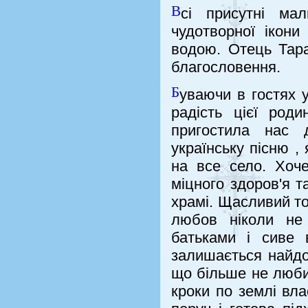
В
сі присутні мал
чудотворної ікон
водою. Отець Тара
благословення.
Б
уваючи в гостях 
радість цієї род
пригостила нас 
українську пісню ,
на все село. Хоч
міцного здоров'я 
храмі. Щасливий той
любов ніколи не 
батьками і сиве
залишається найдо
що більше не люби
кроки по землі вл