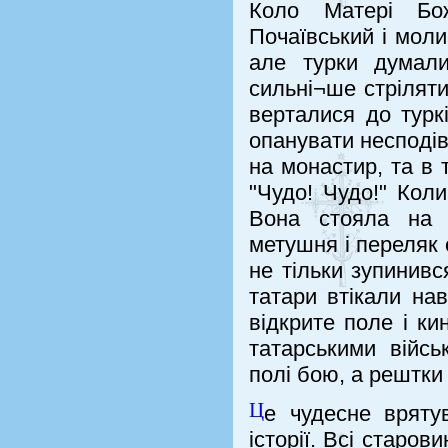
Коло Матері Бож
Почаївський і моли
але турки думал
сильні¬ше стріляти
верталися до турк
опанувати несподів
на монастир, та в т
"Чудо! Чудо!" Кол
Вона стояла на 
метушня і переляк 
не тільки зупинивс
татари втікали на
відкрите поле і ки
татарськими війсь
полі бою, а рештки
Ц
е чудесне вряту
історії. Всі старо