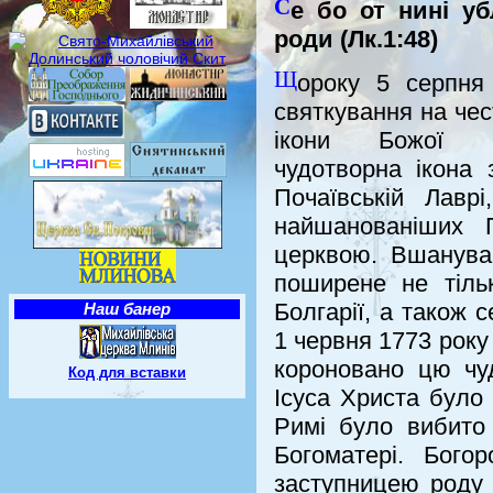
С
е бо от нині уб
роди (Лк.1:48)
Щ
ороку 5 серпня
святкування на чес
ікони Божої 
чудотворна ікона 
Почаївській Лавр
найшанованіших 
церквою. Вшануван
поширене не тільки
Болгарії, а також 
Наш банер
1 червня 1773 року
короновано цю чуд
Код для вставки
Ісуса Христа було 
Римі було вибито 
Богоматері. Бого
заступницею роду 