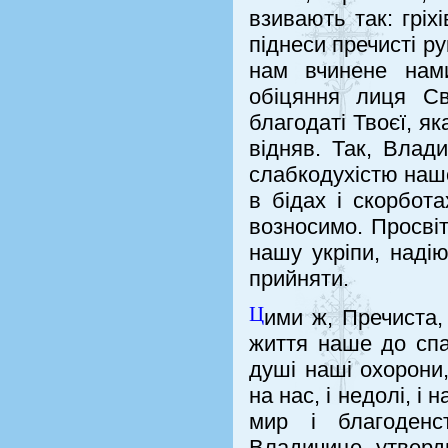
взивають так: гріх
піднеси пречисті ру
нам вчинене нам
обіцяння лиця Св
благодаті Твоєї, я
відняв. Так, Влад
слабкодухістю нашо
в бідах і скорбот
возносимо. Просві
нашу укріпи, наді
прийняти.
Ц
ими ж, Пречиста,
життя наше до спас
душі наші охорони,
на нас, і недолі, і
мир і благоденс
Владичице, утверди