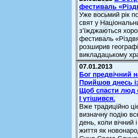
фестиваль «Різдв
Уже восьмий рік по
свят у Національн
з’їжджаються хоров
фестиваль «Різдвян
розширив географі
викладацькому хра
07.01.2013
Бог предвічний 
Прийшов днесь із
Щоб спасти люд с
І утішився.
Вже традиційно ц
визначну подію все
день, коли вічний 
життя як новонаро