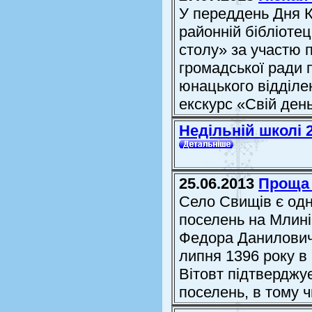
У переддень Дня К
районній бібліотец
столу» за участю 
громадської ради 
юнацького відділе
екскурс «Свій день 
Недільній школі 
25.06.2013
Проща
Село Свищів є одн
поселень на Млині
Федора Даниловича
липня 1396 року в
Вітовт підтверджує
поселень, в тому чи