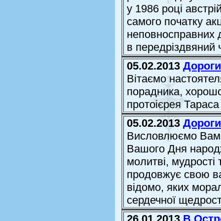
у 1986 році австрі
самого початку ак
неповносправних ді
в передріздвяний ча
05.02.2013
Дороги
Вітаємо настоятел
порадника, хорошо
протоієрея Тараса
05.02.2013
Дороги
Висловлюємо Вам н
Вашого Дня народ
молитві, мудрості
продовжує свою ва
відомо, яких морал
сердечної щедрост
26.01.2013
В Остр