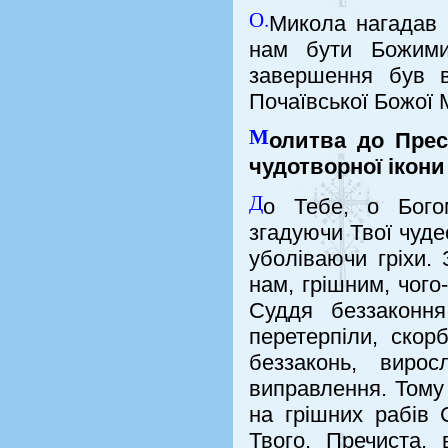
О.
Микола нагадав п
нам бути Божими
завершення був в
Почаївської Божої М
М
олитва до Пресв
чудотворної ікони
Д
о Тебе, о Богом
згадуючи Твої чудес
уболіваючи гріхи.
нам, грішним, чого
Суддя беззаконн
перетерпіли, скор
беззаконь, виро
виправлення. Тому 
на грішних рабів 
Твого, Пречиста,