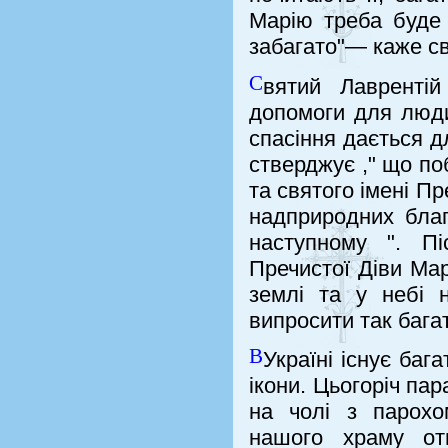
Марію треба буде 
забагато"— каже св
С
вятий Лаврентій
допомоги для людин
спасіння дається дл
стверджує ," що по
та святого імені П
надприродних благ
наступному ". Пі
Пречистої Діви Мар
землі та у небі 
випросити так багат
В
Україні існує баг
ікони. Цьогоріч па
на чолі з парохо
нашого храму от