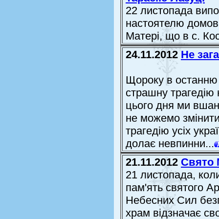
22 листопада випо
настоятелю домово
Матері, що в с. К
24.11.2012
Не зага
Щороку в останню 
страшну трагедію 
цього дня ми вшан
не можемо змінити
трагедію усіх укра
долає невпинни...
21.11.2012
Свято 
21 листопада, ко
пам'ять святого А
Небесних Сил без
храм відзначає св