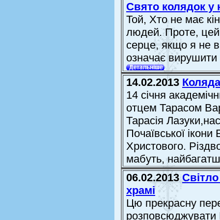
Свято колядок у 
Той, Хто не має к
людей. Проте, цей
серце, якщо я не в
означає вирушити 
14.02.2013
Коляда
14 січня академіч
отцем Тарасом Вар
Тарасія Лазуки,на
Почаївської ікони 
Христового. Різдво
мабуть, найбагатш
06.02.2013
Світло
храмі
Цю прекрасну пере
розповсюджувати 