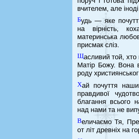
поруч і готова пі
вчителем, але іноді
Б
удь — яке почутт
на вірність, ко
материнська любов
присмак сліз.
Щ
асливий той, хто
Матір Божу. Вона в
роду християнськог
Х
ай почуття наши
правдивої чудотв
благання всього н
над нами та не вип
В
еличаємо Тя, Пре
от літ древніх на г