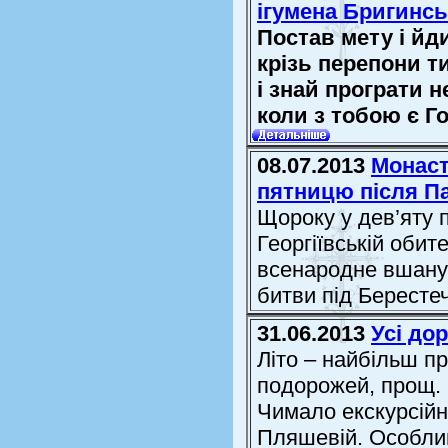
ігумена Бригинсь
Постав мету і йд
крізь перепони т
і знай програти 
коли з тобою є Г
08.07.2013
Монаст
пятницю після П
Щороку у дев’яту 
Георгіївській обит
всенародне вшанув
битви під Бересте
31.06.2013
Усі до
Літо – найбільш пр
подорожей, прощ. 
Чимало екскурсійн
Пляшевій. Особливо