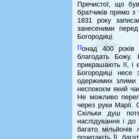
Пречистої, що бу
братчиків прямо з 
1831 року записа
занесеними перед
Богородиці.
П
онад 400 років
благодать Божу. 
прикрашають її, і
Богородиці несе з
одержимих злими 
неспокоєм який ча
Не можливо перелі
через руки Марії. 
Скільки душ пот
наслідування і до 
багато мільйонів 
почитають Її, баг