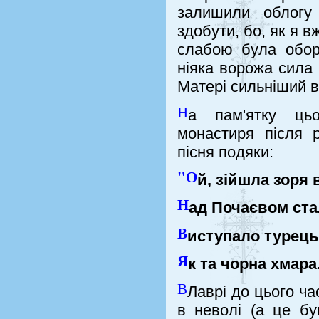
залишили облогу
здобути, бо, як я в
слабою була оборо
ніяка ворожа сила
Матері сильніший в
Н
а пам'ятку цьо
монастиря після 
пісня подяки:
"О
й, зійшла зоря
Н
ад Почаєвом ста
В
иступало турець
Я
к та чорна хмара
В
Лаврі до цього ча
в неволі (а це бу